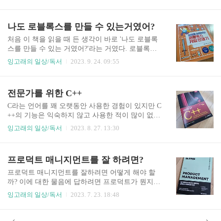
시간이 걸렸던 것을 생각해 보면 지금 입문하는 분
인튜닝 등의 기본 개념을 잘 설명해주어서 이해하
들에게는 참 좋은 환경이라 생각된다. 강의 영상도
는데 많은 도움이 되었습니다. 처음에는 생소했던
있지, 책도 있지, 옆에 물어볼 사람들도 많지. 이 책
나도 로블록스를 만들 수 있는거였어?
용어들이 예시와 함께 자연스럽게 설명되어 있어
의 대상독자는 책의 서두에서도 쓰여있지만 초급
보다 쉽게 ..
을 위한 책이다. 내가 리액트를 좀 안다고 생각되면
처음 이 책을 읽을 때 든 생각이 바로 '나도 로블록
읽으면 안 된다. 정말 입문자를 위한 가이드 수준에
스를 만들 수 있는 거였어?'라는 거였다. 로블록스
맞춰서 적었기 때문이다. 그래서 입문자들에게는
게임 만들기란 이름에서 '아.. 게임 내에서 내가 맵
잉고래의 일상/독서
2023. 9. 24. 09:55
정말 쏙쏙 잘 들어오도록 책도 얇고 (310페이지가
을 만들어서 커스텀하게 놀 수 있는 법을 가르쳐 주
량 된다), 내용도 컬러풀하고 그림도 많고 줄 간격
는 책이겠구나'하고 생각했는데, 진짜 게임을 만드
도 적당하다. 입문자를 위해서 너무 장황한 설명은
는 거였다. 게임을 만든 다는 게 단순히 맵을 만드
전문가를 위한 C++
빼고 필요한거만 담은 점이 맘에 든다. 전공 서적
는 게 아니라 게임이 어떤 스토리를 갖고 있는지에
읽다 보면 너무 ..
대한 기획부터 게임을 만들고 다른 이용자들과 함
C라는 언어를 꽤 오랫동안 사용한 경험이 있지만 C
께 플레이하고 수익화해서 운영하는 것 까지를 말
++의 기능은 익숙하지 않고 사용한 적이 많이 없
한다. 로블록스를 즐기는 부분에서 넘어서 게임 제
다. 가끔 C++로 설계된 코드들을 보고 있노라면 겁
잉고래의 일상/독서
2023. 8. 27. 13:30
작에 필요한 도구들과 기술들을 배우는 과정이 현
부터 드는 편이다. C++에 대한 경험이 부족하던 차
개발자라 그런지 친숙하고 어떻게 보면 어도비 포
에 전문가 수준으로 실력을 끌어올릴 수 있는 기회
토샵이나 프리미어를 배우는 것들과 같은 느낌이
를 갖게 되었다. 이 책의 두께와 개정된 이력만 보
프로덕트 매니지먼트를 잘 하려면?
었다. 거기에 사용자 정의 함수를 만드는 for문 사
더라도 참 신뢰가 간다. 두께가 1700페이지 가까이
용하는 설명에서는 학부초기..
되고 개정된 것만 5번째이다. 내가 가지고 있는 책
프로덕트 매니지먼트를 잘하려면 어떻게 해야 할
들중에서 이 녀석이 두꺼운 것으로는 상위권에 들
까? 이에 대한 물음에 답하려면 프로덕트가 뭔지에
듯하다. 아.. 책 좀 버려야 하는데... 너무 많아... 어
대해 정의를 하고 넘어가야 한다. 내 경우는 눈에
잉고래의 일상/독서
2023. 7. 23. 18:48
쨌든 프로그래밍 기초를 쌓아서 중급으로 올리는
보이는 디지털 제품들을 만들어 왔기에 프로덕트 =
데 이만한 책은 없는 듯 보인다. C++에 대한 프로
제품이었다. 따라서 제품 개발에 필요한 기획, 설
그래밍 방법, 디자인 패턴, 디버깅, 제네릭 코드 등
계, 생산, 품질, 운영 등이 머릿속에 떠오른다. 하지