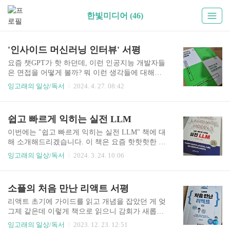
한빛미디어 (46)
'인사이드 머신러닝 인터뷰' 서평
요즘 챗GPT가 핫 하던데, 이런 인공지능 개발자들
은 면접을 어떻게 볼까? 뭐 이런 생각들에 대해서
인공지능 개발자가 아닌 사람이 들여다 볼 수 있는
잉고래의 일상/독서
2024. 4. 27. 08:42
시간이었다. 머신러닝 시스템 구성에 관한 기본 지
식을 알고 대답하려면 어떤 부분들을 짚어야 하는
지, 머신러닝의 면접은 어떻게 이뤄지는지. ML의
쉽고 빠르게 익히는 실전 LLM
기본 개념을 제대로 이해하고 있는지? 내가 알지
못했던 머신러닝의 다양한 부분들을 들을 수 있었
이번에는 "쉽고 빠르게 익히는 실전 LLM" 책에 대
다는데 뜻깊은거 같다. 뭐가 있는지 알아야지 나중
해 소개해드리겠습니다. 이 책은 요즘 핫핫핫한 기
에라도 써먹지 않겠는가.책이 300페이지 좀 넘는데
술인 LLM(Large Language Model)에 대한 전반적인
잉고래의 일상/독서
2024. 3. 24. 10:06
ML 인터뷰 준비 뿐만아니라 ML 커리어 초기의 개
내용을 체계적으로 다루고 있습니다. LLM의 기초
발자라면 여러가지 다양한 주제를 폭넓게 다루고
이론부터 실무 활용, 앞으로의 발전 방향까지 아우
있어서 두고 두고 써먹을 수 있으리라 생각된다. 난
르고 있어 입문자나 실무자 모두에게 유용한 책이
소플의 처음 만난 리액트 서평
이 분야의 전문가가 아닌데도 이 분야의 깊은 이해
라고 생각됩니다. 전반적으로 다양한 실습 코드와
가 옅보이는 책이다. "한..
사례, 시각적 도구를 활용하여 이론과 실전을 균형
리액트 초기에 가이드를 읽고 개념을 잡았던 게 엊
있게 다루었다는 점이 인상적입니다. 실제 코드와
그제 같은데 이렇게 책으로 읽으니 감회가 새롭다.
적용 사례가 많이 있습니다. 제 경우에는 AI 관련
그 당시 리액트가 뭔지에 대해 감을 잡는데도 꽤나
잉고래의 일상/독서
2023. 12. 23. 12:51
용어들이 많이 어려웠는데, 이 책에서 전이학습, 파