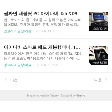
니다. 팅크웨어에서 새로 출시한 태블릿 PC 아이나
드와 비교해봐도 보시는바와 같이 그닥 꿀리지 안
비 TAB XD9의 경우 안드로이드와 윈도우 8.1의 듀
네요. 그래도 아쉬운 점을 꼽으라면 개인적으로 흰
얼 부팅을 지원해서 다양하게 활용이 가능한데요.
짬짜면 태블릿 PC 아이나비 Tab XD9
색 포인트 부분이 메탈부분과 좀 이질적인 느낌을
잉고래는 아이들 영어학습 도구로서 활용하고 있
주는게 걸리네요. ..
습니다. 기존의 PC전용 프로그램인 로제타스톤 디
안드로이드와 윈도우8 둘 다 원해 오늘은 아이나비
지털버전을 스마트패드의 앱처럼 사용할 수 있어
탭 XD9의 주요한 특징인 듀얼 부팅에 대해 살펴보
서 편리하네요. 탭 XD9에서 로제타스톤 활용을 살
겠습니다. 오는 6월15일 팅크웨어에서 출시하는 새
잉고래의 일상/리뷰
2015. 6. 13. 21:23
펴보았습니다. PC 전용 프로그램도 태블릿 앱처럼
로운 태블릿 PC 아이나비 Tab XD9는 MS 윈도우 8.
~ 윈도우 태블릿 PC의 장점은 스마트 패드와 같은
1과 안드로이드 4.4.4 킷캣의 2가지 OS를 번갈아가
이동성과 터치화면 인터페이스의 편리함이 아닐까
며 사용할 수 있는점이 특징적인데요. 윈도우와 안
아이나비 스마트 패드 개봉했더니. Tab XD9
싶습니다. 부팅해서 마이크 연결하고 뭐 그런 일련
드로이드 어느 것 하나 포기하기 어려워 고민이 되
의 작업들 안 해도 되니깐요. 어떻..
는 사용자에게 하나의 대안이 되지 않을까 싶습니
팅크웨어에서 만든 아이나비 스마트 패드 Tab XD9
다. 탭 XD9에서 듀얼 부팅을 사용하는 방법은 간단
는 어떤 모습일까? 팅크웨어에서 새롭게 아이나비
합니다. 전원을 켜고 조금만 기다리면 원하는 OS의
탭 XD9란 제품을 6월 내놓을 예정입니다. 고맙게
잉고래의 일상/리뷰
2015. 6. 6. 23:27
아이콘을 선택하면 됩니다. 이후로 선택한 OS의 부
도 아이나비 체험단으로 선정되어 미리 제품을 체
팅이 진행 됩니다. 그리고 매번 OS 선택하는 것이
험해 볼 기회가 생겼는데요. 여러가지 스마트 패드
귀찮다면 듀얼부팅 메뉴를 건너 뛰게 할 수 있도록
재퓸아 많이들 나오고 있는 요즘, 아이나비 패드는
이전
다음
한 점은 꼼꼼하군요. ^^ 듀얼부팅 어떻게 하는 ..
어떤 모습인지 개봉기와 스펙과 디자인 부분을 살
펴보았습니다. 기대했던 것 보다 훨씬 세련된 디자
인이 눈에 띄네. 아이나비 하면 무엇이 떠오르시나
Blog is powered by
Tistory
/ Designed by
Tistory
요? 내비게이션? 블랙박스? 이 2가지가 주로 떠오
를 것 같은데요. 그런데 팅크웨어에서 이미 스마트
패드를 만들어서 팔고 있었더라고요. 교육용 태블
릿으로 '올앤지 패드'를 지난해 내놓았었고요. 즉