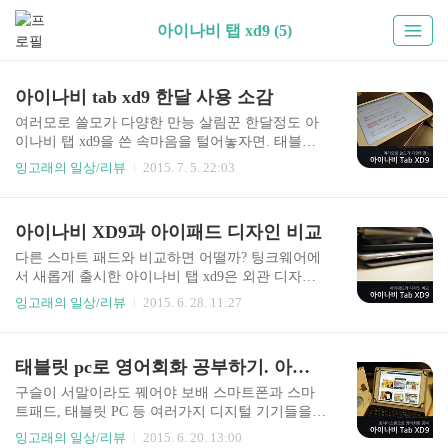
아이나비 탭 xd9 (5)
아이나비 tab xd9 한달 사용 소감
여러모로 쓸모가 다양한 만능 살림꾼 한달정도 아
이나비 탭 xd9을 쓴 속마음을 털어놓자면. 태블릿
에 100프로 만족하지 못하는 나에게 딱인 제품이
잉고래의 일상/리뷰
2015. 7. 5. 22:03
다. 무슨 이야기인고 하니 컨텐츠를 즐기는데 최적
화되어있는 느낌이 강한 애플 제품의 경우 간편한
사용성과 이동성 그리고 특화된 인터페이스를 원
아이나비 XD9과 아이패드 디자인 비교
하는 경우 만족도가 컸다. 이는 내 손에 익은 인터
페이스 탓도 있고 방대한 앱과 최적화된 퍼포먼스
다른 스마트 패드와 비교하면 어떨까? 팅크웨어에
성능, 특유의 사용자 인터페이스 때문이다. 그러나
서 새롭게 출시한 아이나비 탭 xd9은 외관 디자인
단지 놀이와 같은 컨텐츠 소비가 아닌 학습과 생산
이 썩 괜찮습니다. 이 부분은 처음 개봉기에서 말씀
잉고래의 일상/리뷰
2015. 6. 28. 11:27
적인 도구로서의 활용도는 아이나비 탭 xd9에 손을
드렸는데요. 박스 열면서 기대했던 것 이상으로 마
들어주고 싶다. 안드로이드와 윈도우를 오가는 OS
감이 좋아서 만족스러운거 있죠. 그러나 외관 디자
유연성과 SD카드 인터페이스는 생각보다 여러 장
인의 경우 감성이 포함된 개인적인 편차가 워낙큰
태블릿 pc로 영어회화 공부하기. 아이나비 Tab XD9
점을 갖는다. 예로 카메라를 찍고 SD카드에 넣어서
부분이라, 궁금해 하실 분들을 위해 갖고있는 다른
윈도우 그래픽 프로그램에서 편..
제품들과 비교 컷을 찍어봤습니다~ ^^ 별로 꿀리지
구슬이 서말이라도 꿰어야 보배 스마트폰과 스마
않는걸? 비교에 사용한 제품은 애플의 뉴아이패드,
트패드, 태블릿 PC 등 여러가지 디지털 기기들을
아이패드에어, LG G패드 7.0입니다. 전면, 후면, 측
구입하기 전에 참고하는 부분 중 하나가 활용도입
잉고래의 일상/리뷰
2015. 6. 20. 13:00
면, 버튼 부분를 찍어봤는데요. 디자인 갑인 아이패