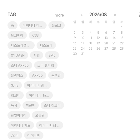
TAG
«
2026/08
»
more
일
월
화
수
목
금
토
Ai
아이나비 태블릿
블로그
1
2
3
4
5
6
7
8
팅크웨어
CSS
9
10
11
12
13
14
15
16
17
18
19
20
21
22
티스토리챌린지
티스토리
23
24
25
26
27
28
29
30
31
X1 DASH
서평
SM5
소니 AXP35
소니 핸디캠
블랙박스
AXP35
독후감
Sony
아이나비 탭 xd9
캠코더
아이나비 Tab XD9
독서
박근혜
소니 캠코더
한빛미디어
오블완
아이나비 패드
아이나비 탭 XD11 Pro
c언어
아이나비