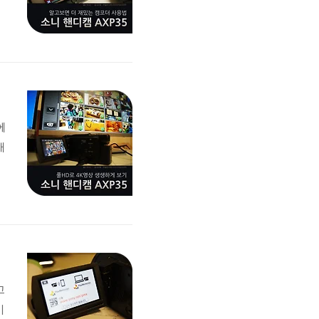
소
이
롤
에
배
서
D
은
고
기