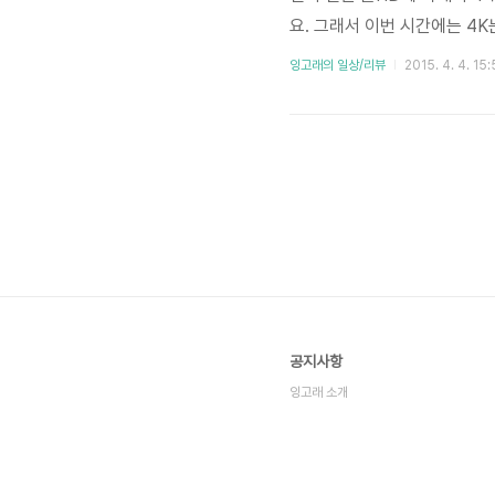
요. 그래서 이번 시간에는 4K
상의 화질은 어떻게 느껴지는지
잉고래의 일상/리뷰
2015. 4. 4. 15
타내는 각각의 점(픽셀)들이 
영상을 표현할 수 있고요. 반
들어 모자이크를 떠올려 보면 
공지사항
잉고래 소개