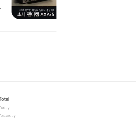
영
Total
Today
Yesterday