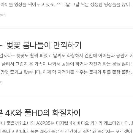
아이들 영상을 찍어두고 있죠. ^^ 그날 그날 찍은 생생한 영상들을 많이 
죠 꼭 찍고 나서 확인하면 비공개 영상으로 분류되는 것들이 훨~씬 많은
6:05
만 저처럼 가정 촬영 외에도 여러 사람에게 공유하고자 하는 목적으로 영상
럴 때 AXP35로 촬영 후 유튜브에 공유하는 과정을 살펴 보겠습니다. 공
듀얼비디오 녹화 유튜브의 경우 4K 영상 업로드를 지원합니다만 다른..
~ 벚꽃 봄나들이 만끽하기
갈까나~ 벚꽃도 활짝 피었고 날씨도 화창해서 간만에 아이들과 공원에 
좀 풀려서 그런지 온 가족이 나와서 공놀이 하거나 자전거 타는 분들 많이 
 맘껏 즐기고 왔습니다. 이제 막 자전거를 배우는 둘째와 뒤를 쫄랑 쫄랑 
다. 자전거 산책하기 좋은 송도 해돋이 공원 애들과 자전거 타러 자주 송
21
족이 느긋하게 산책하기에 좋은 공원이에요. 보행자와 자전거 타는 길을 분
 놀 수 있는 점이 맘에 들고요. 자전거는 어려워~ 자전거 타는게 아직 
있어도 조심스럽습니다. 그러다 몇 번 타고 익숙해지면 형처럼 어디있는
본 4K와 풀HD의 화질차이
나 좋을까? 소니의 AXP35는 디지털 4K 비디오 카메라 레코더입니다. 
배 좋다고 합니다. 물론 4K가 좋은것 같긴한데 정말 왜 좋은지는 모르겠어