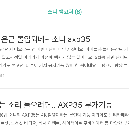
소니 캠코더 (8)
은근 몰입되네~ 소니 axp35
가장 먼저 떠오르는 건 어린이날이 아닐까 싶어요. 아이들과 놀이동산도 가
도 달고~ 정말 여러가지 가정에 행사가 많은 달이네요. 5월쯤 되면 날씨도
기도 좋고요. 나들이 가서 공차기를 많이 한 편이네요 트렁크에 항상 들
이들과 뛰어다닐 수 있어서 좋습니다. 안타까운 단점은 아이들과 한바탕
:56
는 점. ^^ 가볍게 뛸려고 맘을 먹고 시작하는데 이게 은근 몰입이 되더라
러진다능~ 햇살 따스한 어느 오후 가만히 앉아서 살랑 살랑 불어오는 바람
좋은 하루입니다. 아빠의 상상속 바램이죠~ ^^ 이런 생각을 잠깐 했다가 
 소리 들으려면.. AXP35 부가기능
용법 소니의 AXP35는 4K 촬영이라는 본연의 기능 이외에도 멀티카메라
이트샷, 모션샷 비디오, 픽처 이펙트, 하이라이트 무비메이커 등 다양한 부