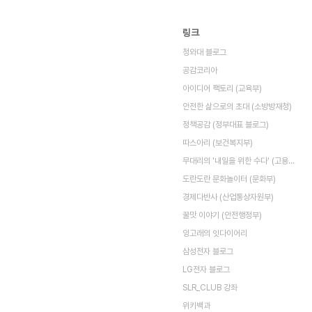
링크
청와대 블로그
공감코리아
아이디어 팩토리 (교육부)
안전한 삶으로의 초대 (소방방재청)
정책공감 (정부대표 블로그)
따스아리 (보건복지부)
무대리의 '내일을 위한 수다' (고용노동부)
도란도란 문화놀이터 (문화부)
경제다반사 (산업통상자원부)
꿀맛 이야기 (안전행정부)
잉고래의 잇다이어리
삼성전자 블로그
LG전자 블로그
SLR_CLUB 강좌
위키백과