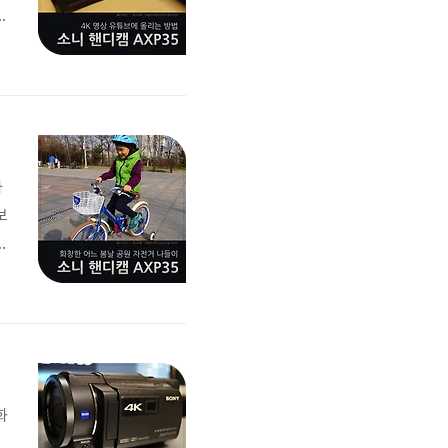
공
게
자
보
따
어
지
화