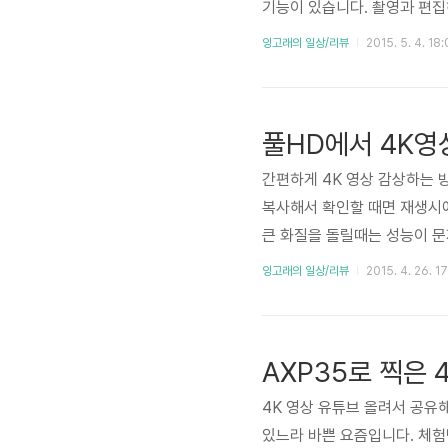
기능이 있습니다. 촬영과 편집
개합니다~ 캠코더로 이런것도
잉고래의 일상/리뷰
2015. 5. 4. 18:
돋보이네요. 다른 캠코더와의 
못했는데 참 신기합니다. 써볼
멀티카메라 컨트롤이라고 해서 
풀HD에서 4K영
하는..
간편하게 4K 영상 감상하는 
복사해서 확인할 때면 재생시
큰 화질을 돌릴때는 성능이 문
보는 것 입니다. 간편함과 좀더
잉고래의 일상/리뷰
2015. 4. 26. 1
재생기능 소니 핸디캠 AXP로 
디스플레이 기기에서 바로 감상
움이 없어 간편해요. 캠코더와
AXP35로 찍은 
4K 영상 유튜브 올려서 공유
있느라 바쁜 요즘입니다. 체