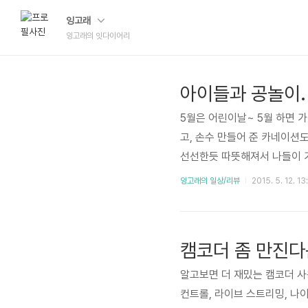
잉고래
잉고래의 잇다이어리
아이들과 공놀이. 
5월은 어린이날~ 5월 하면 
고, 손수 만들어 준 카네이션
선선한듯 따뜻해져서 나들이 가
어가 있는 녀석이라 손쉽게 아
잉고래의 일상/리뷰
2015. 5. 12. 13
뛰고나면 아빠 체력이 방전된다
고요. 결국 아빠가 지쳐서 쓰
을 맞으며 책 한권 읽으면 딱 
캠코더 좀 만진다는
햇..
알고보면 더 재밌는 캠코더 사
컨트롤, 라이브 스트리밍, 나