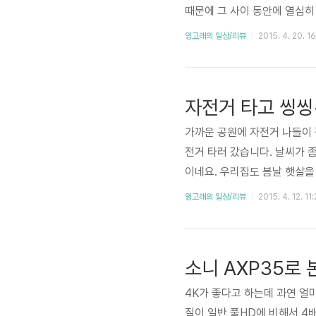
때문에 그 사이 동안에 열심히 
유하면 좋을텐데요. 이게 말이
잉고래의 일상/리뷰
2015. 4. 20. 1
참 안타깝습니다. OTL 하지
을 찍는 경우도 있을겁니다. 이
유할 영상을 함께 녹화하기. 
자전거 타고 씽씽
가까운 공원에 자전거 나들이 
전거 타러 갔습니다. 날씨가 
이네요. 우리집도 봄날 햇살을
라다닌 아빠의 하루 이야기입니
잉고래의 일상/리뷰
2015. 4. 12. 11:
도 해돋이 공원에 옵니다. 가
리해서 아이들이 안전하게 타고
렵기만 울 둘째~ 보조바퀴가 
소니 AXP35로 
도 모..
4K가 좋다고 하는데 과연 얼마
질이 일반 풀HD에 비해서 4