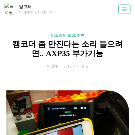
잉고래
잉고래의 잇다이어리
잉고래의 일상/리뷰
캠코더 좀 만진다는 소리 들으려
면.. AXP35 부가기능
잉고래
2015. 5. 4. 18:02