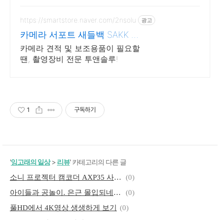
요.
https://smartstore.naver.com/2nsolu
광고
카메라 서포트 새들백 SAKK 한
국 온라인스토어
카메라 견적 및 보조용품이 필요할
땐, 촬영장비 전문 투앤솔루!
1
구독하기
'
잉고래의 일상
>
리뷰
' 카테고리의 다른 글
소니 프로젝터 캠코더 AXP35 사용기
(0)
아이들과 공놀이. 은근 몰입되네~ 소니 axp35
(0)
풀HD에서 4K영상 생생하게 보기
(0)