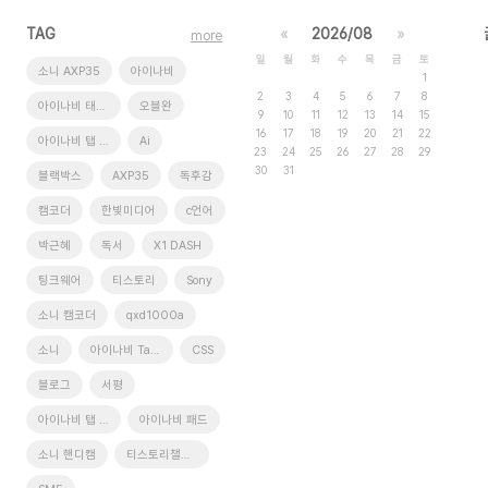
TAG
«
2026/08
»
more
일
월
화
수
목
금
토
소니 AXP35
아이나비
1
2
3
4
5
6
7
8
아이나비 태블릿
오블완
9
10
11
12
13
14
15
16
17
18
19
20
21
22
아이나비 탭 XD11 Pro
Ai
23
24
25
26
27
28
29
30
31
블랙박스
AXP35
독후감
캠코더
한빛미디어
c언어
박근혜
독서
X1 DASH
팅크웨어
티스토리
Sony
소니 캠코더
qxd1000a
소니
아이나비 Tab XD9
CSS
블로그
서평
아이나비 탭 xd9
아이나비 패드
소니 핸디캠
티스토리챌린지