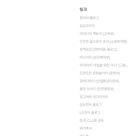
링크
청와대 블로그
공감코리아
아이디어 팩토리 (교육부)
안전한 삶으로의 초대 (소방방재청)
정책공감 (정부대표 블로그)
따스아리 (보건복지부)
무대리의 '내일을 위한 수다' (고용노동부)
도란도란 문화놀이터 (문화부)
경제다반사 (산업통상자원부)
꿀맛 이야기 (안전행정부)
잉고래의 잇다이어리
삼성전자 블로그
LG전자 블로그
SLR_CLUB 강좌
위키백과