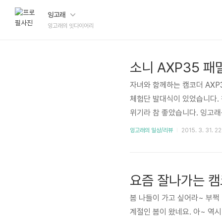
잉고래
잉고래의 잇다이어리
소니 AXP35 
자녀와 함께하는 캠코더 AXP
체험단 발대식이 있었습니다.
위기라 참 좋았습니다. 잉고래
감이 있지만 짧은 후기입니다.
잉고래의 일상/리뷰
2015. 3. 31. 22
사진을 찍으니 요런 모양이 나
인데... 음~ 맛있어요!~ ^
맛 있던데 도시락도 이것 저것
봄 나들이 가고 싶어라~ 부쩍
계절인 봄이 왔네요. 아~ 역