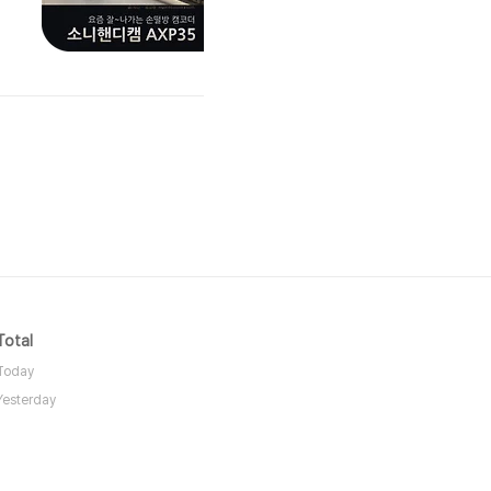
Total
Today
Yesterday