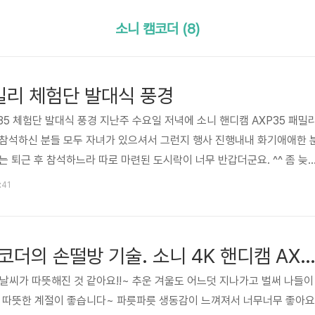
소니 캠코더 (8)
패밀리 체험단 발대식 풍경
35 체험단 발대식 풍경 지난주 수요일 저녁에 소니 핸디캠 AXP35 패밀
 참석하신 분들 모두 자녀가 있으셔서 그런지 행사 진행내내 화기애애한 
는 퇴근 후 참석하느라 따로 마련된 도시락이 너무 반갑더군요. ^^ 좀 늦
 시간에 간당간당하게 갔는데 자리가 어떻게 맨 앞자리였습니다. 덕분에
:41
오는군요. 일단 허기진 배를 채웁니다~ 이거슨!! 불고기 브라더스 도시락
o^)b 식구들과 먹었던 불고기 브라더스 메뉴는 식전에 나오는 고구마가 제일
 골라 먹으니 맛있네요~ 그런데 정신없이 먹느라 돈까스 소스를 셀러드..
요즘 잘나가는 캠코더의 손떨방 기술. 소니 4K 핸디캠 AXP
 날씨가 따뜻해진 것 같아요!!~ 추운 겨울도 어느덧 지나가고 벌써 나들이
시 따뜻한 계절이 좋습니다~ 파릇파릇 생동감이 느껴져서 너무너무 좋아요