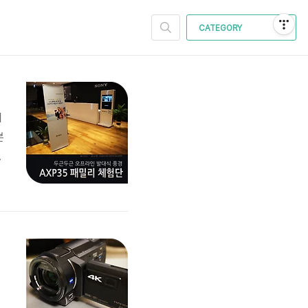
CATEGORY
리
분
은
35