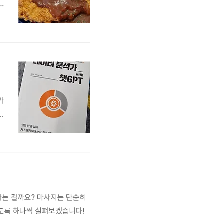
났
가
셀
나는 걸까요? 마사지는 단순히
있도록 하나씩 살펴보겠습니다!