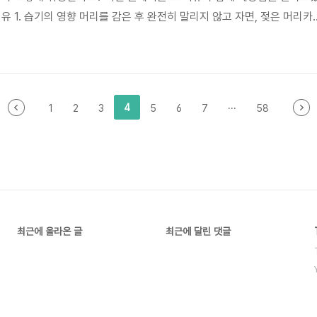
유 1. 습기의 영향 머리를 감은 후 완전히 말리지 않고 자면, 젖은 머리카
 변합니다. 젖은 머리카락은 마른 머리카락보다 약하고 민감하기 때문에 
 아침에 엉망이 됩니다. 2. 마찰 자는 동안 머리는 끊임없이 베개와 닿으
 머리카락을 엉키게 하고 부스스한 상태로 만듭니다. 특히, 젖은 머리카락
 문제가 심해질 수 있습니다. 3. 각질층 손상 머리카락의 겉부분인 ..
4
1
2
3
5
6
7
···
58
최근에 올라온 글
최근에 달린 댓글