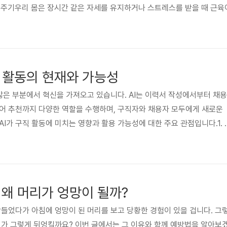
풀어주기우리 몸은 장시간 같은 자세를 유지하거나 스트레스를 받을 때 근육이
진 상태라고 볼 수 있습니다.마사지는 이런 근육을 풀어주어, 고무줄을 
oint라 불리는 특정 지점을 자극하면, 고통이 줄고 근육의 유연성이 높아집니
게 아니라, 혈액과 림..
직 활동의 현재와 가능성
 많은 부분에서 혁신을 가져오고 있습니다. AI는 이력서 작성에서부터 채용
어 추천까지 다양한 역할을 수행하며, 구직자와 채용자 모두에게 새로운
I가 구직 활동에 미치는 영향과 활용 가능성에 대한 주요 관점입니다.1. 
 도구AI는 구직자의 이력서를 자동으로 분석하고 최적화된 문구와 형식을 추
 키워드 최적화로 채용 시스템(ATS, Applicant Tracking Syste
.맞춤형 컨텐츠 추천: 지원 직무와 관련된 내용 강조.도구 예시:Resuma
 데이터를 바탕으로 시각적이고 전문적인 이력서를 ..
 왜 머리가 엉망이 될까?
잠들었다가 아침에 엉망이 된 머리를 보고 당황한 경험이 있을 겁니다. 그
리가 그렇게 뒤엉킬까요? 이번 글에서는 그 이유와 함께 예방법을 알아보