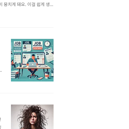
 뭉치게 돼요. 이걸 쉽게 생
다시 느슨하게 만들어주는 역할
다.2. 혈액순환과 림프 흐름 개
A
k
렇
겠