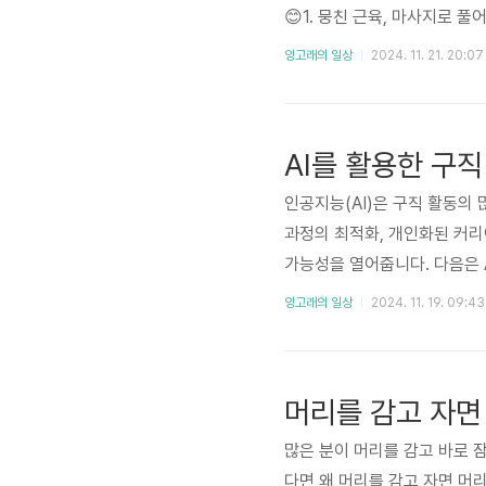
😊1. 뭉친 근육, 마사지로 
각하면, 쌓인 고무줄이 팽팽해
잉고래의 일상
2024. 11. 21. 20:07
을 해요. 특히 Trigger P
선마사지는 단순히 몸을 누르는 
AI를 활용한 구
인공지능(AI)은 구직 활동의
과정의 최적화, 개인화된 커리
가능성을 열어줍니다. 다음은 A
I 기반 이력서 분석 및 작성
잉고래의 일상
2024. 11. 19. 09:43
천합니다.장점효율적인 이력서 작성:
m)에 적합한 이력서 작성 가능
e, Zety: 사용자가 입력한
머리를 감고 자면
많은 분이 머리를 감고 바로 
다면 왜 머리를 감고 자면 머