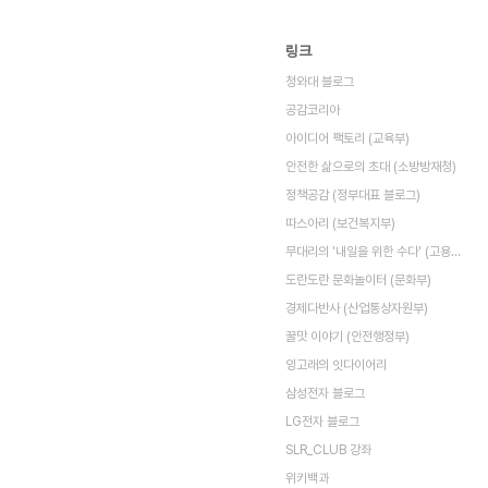
링크
청와대 블로그
공감코리아
아이디어 팩토리 (교육부)
안전한 삶으로의 초대 (소방방재청)
정책공감 (정부대표 블로그)
따스아리 (보건복지부)
무대리의 '내일을 위한 수다' (고용노동부)
도란도란 문화놀이터 (문화부)
경제다반사 (산업통상자원부)
꿀맛 이야기 (안전행정부)
잉고래의 잇다이어리
삼성전자 블로그
LG전자 블로그
SLR_CLUB 강좌
위키백과