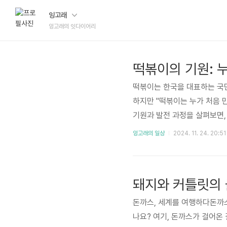
잉고래
잉고래의 잇다이어리
떡볶이의 기원: 
떡볶이는 한국을 대표하는 국
하지만 "떡볶이는 누가 처음 
기원과 발전 과정을 살펴보면,
이의 기원은 조선시대의 궁중 
잉고래의 일상
2024. 11. 24. 20:51
볶이와는 달리, 간장과 참기름을
께 볶아 만든 이 요리는 주로
으며, 오늘날의 간장 떡볶이(
돼지와 커틀릿의
조선 ..
돈까스, 세계를 여행하다돈까스
나요? 여기, 돈까스가 걸어온