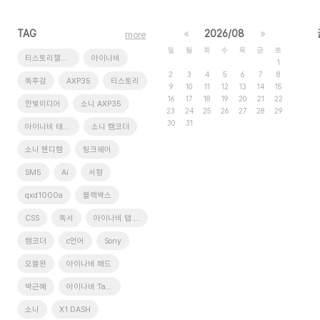
TAG
«
2026/08
»
more
일
월
화
수
목
금
토
티스토리챌린지
아이나비
1
2
3
4
5
6
7
8
독후감
AXP35
티스토리
9
10
11
12
13
14
15
16
17
18
19
20
21
22
한빛미디어
소니 AXP35
23
24
25
26
27
28
29
30
31
아이나비 태블릿
소니 캠코더
소니 핸디캠
팅크웨어
SM5
Ai
서평
qxd1000a
블랙박스
CSS
독서
아이나비 탭 xd9
캠코더
c언어
Sony
오블완
아이나비 패드
박근혜
아이나비 Tab XD9
소니
X1 DASH