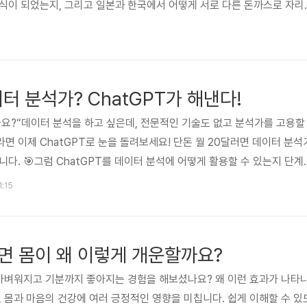
식이 되었는지, 그리고 일본과 한국에서 어떻게 서로 다른 돈까스로 자리
 유럽의 숲을 떠나다먼 옛날, 유럽의 어느 숲속. 한 돼지가 친구들과 놀다
"나도 언젠가는 멋진 요리가 되고 싶어!"그 돼지는 이탈리아로 여행을 떠
게 발견되어 커틀릿으로 재탄생했습니다. 얇게 두드려지고, 밀가루, 계란,
돼지고기는 '슈니첼(Schnitzel)'이라는 이름을 얻으며 유럽 전역에서..
터 분석가? ChatGPT가 해낸다!
나요?“데이터 분석을 하고 싶은데, 전문적인 기술도 없고 분석가를 고용할
면 이제 ChatGPT로 눈을 돌려보세요! 단돈 월 20달러면 데이터 분석
다. 🎯그럼 ChatGPT를 데이터 분석에 어떻게 활용할 수 있는지 단계
정리도 뚝딱!ChatGPT는 단순한 텍스트 생성만 잘하는 게 아닙니다. 엑
1:15
를 한눈에 보기 쉽게 가공하는 데 탁월한 능력을 보여줍니다.예를 들어,
tGPT에 입력하면 요약된 내용을 깔끔하게 정리해 줍니다.마치 “디지털 비
 정돈하는 느낌이죠.Tip: 데이터를 정리할 때, “이 데이터..
면 몸이 왜 이렇게 개운할까요?
 가벼워지고 기분까지 좋아지는 경험을 해보셨나요? 왜 이런 효과가 나타
, 몸과 마음의 건강에 여러 긍정적인 영향을 미칩니다. 쉽게 이해할 수 