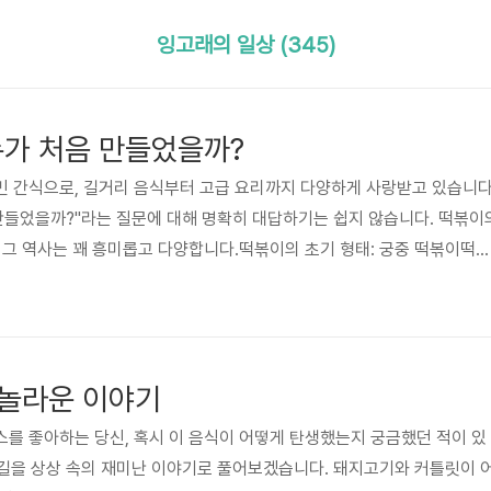
잉고래의 일상 (345)
누가 처음 만들었을까?
민 간식으로, 길거리 음식부터 고급 요리까지 다양하게 사랑받고 있습니다
만들었을까?"라는 질문에 대해 명확히 대답하기는 쉽지 않습니다. 떡볶이
 그 역사는 꽤 흥미롭고 다양합니다.떡볶이의 초기 형태: 궁중 떡볶이떡볶
요리로 거슬러 올라갑니다. 이 시절의 떡볶이는 지금의 매콤한 고추장 떡
 사용해 짙고 은은한 맛을 내는 음식이었습니다. 떡, 고기, 채소 등을 함
 왕실과 귀족들에게 제공되었습니다.이 궁중 떡볶이는 고급 요리로 여겨졌
흔히 "궁중 떡볶이"라 불림)의 원형이라고 할 수 있습니다.문헌 속의 떡볶
 놀라운 이야기
를 좋아하는 당신, 혹시 이 음식이 어떻게 탄생했는지 궁금했던 적이 있
 길을 상상 속의 재미난 이야기로 풀어보겠습니다. 돼지고기와 커틀릿이 