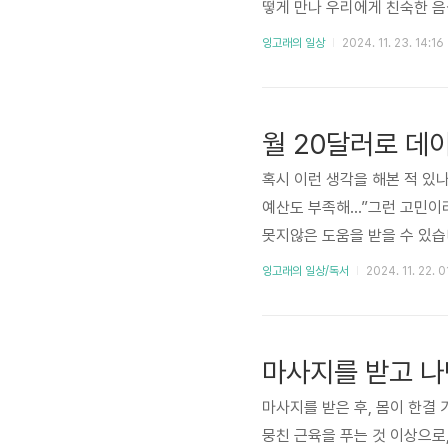
떻게 만나 우리에게 친숙한 음
잡았는지 알아볼까요?1. 돼지,
잉고래의 일상
2024. 11. 23. 14:16
문득 이런 생각이 들었습니다.
고, 그곳에서 치밀한 요리사에
빵가루를 입고 노릇하게 튀겨진 
월 20달러로 데이
혹시 이런 생각을 해본 적 있
예산도 부족해…”그런 고민이라
못지않은 도움을 받을 수 있습니
별로 살펴볼까요?1️⃣ 데이터 
잉고래의 일상/독서
2024. 11. 22. 0
데이터 정리부터 시작해 데이터
복잡한 CSV 데이터를 Cha
서”처럼 엉킨 데이터를 순식간에
마사지를 받고 나
마사지를 받은 후, 몸이 한결
뭉친 근육을 푸는 것 이상으로