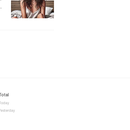
락
쉽
며
Total
Today
Yesterday