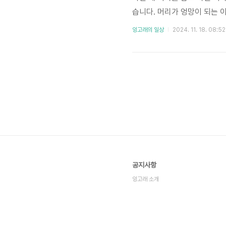
습니다. 머리가 엉망이 되는 이
이 베개와 마찰하면서 형태가
잉고래의 일상
2024. 11. 18. 08:52
게 구부러지고 뒤틀리며, 결국
마찰을 일으킵니다. 이 마찰이
은 마찰에 더욱 취약하기 때문에
공지사항
잉고래 소개