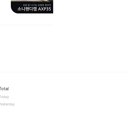
Total
Today
Yesterday