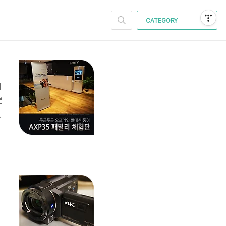
CATEGORY
리
분
은
35