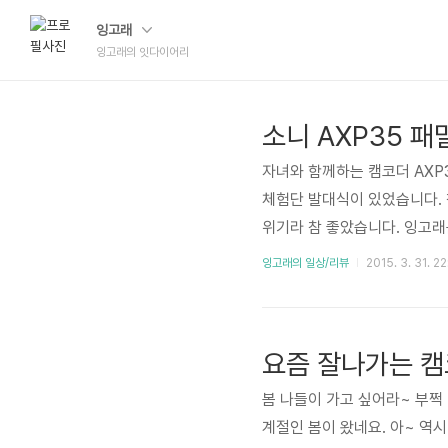
잉고래
잉고래의 잇다이어리
소니 AXP35 
자녀와 함께하는 캠코더 AXP
체험단 발대식이 있었습니다.
위기라 참 좋았습니다. 잉고래
감이 있지만 짧은 후기입니다.
잉고래의 일상/리뷰
2015. 3. 31. 22
사진을 찍으니 요런 모양이 나
인데... 음~ 맛있어요!~ ^
맛 있던데 도시락도 이것 저것
봄 나들이 가고 싶어라~ 부쩍
계절인 봄이 왔네요. 아~ 역