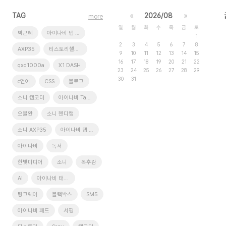
TAG
«
2026/08
»
more
일
월
화
수
목
금
토
박근혜
아이나비 탭 xd9
1
2
3
4
5
6
7
8
AXP35
티스토리챌린지
9
10
11
12
13
14
15
16
17
18
19
20
21
22
qxd1000a
X1 DASH
23
24
25
26
27
28
29
30
31
c언어
CSS
블로그
소니 캠코더
아이나비 Tab XD9
오블완
소니 핸디캠
소니 AXP35
아이나비 탭 XD11 Pro
아이나비
독서
한빛미디어
소니
독후감
Ai
아이나비 태블릿
팅크웨어
블랙박스
SM5
아이나비 패드
서평