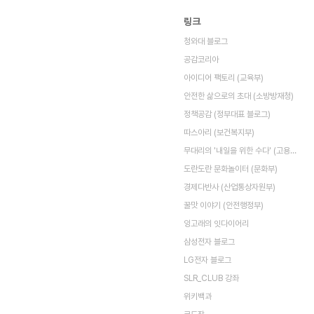
링크
청와대 블로그
공감코리아
아이디어 팩토리 (교육부)
안전한 삶으로의 초대 (소방방재청)
정책공감 (정부대표 블로그)
따스아리 (보건복지부)
무대리의 '내일을 위한 수다' (고용노동부)
도란도란 문화놀이터 (문화부)
경제다반사 (산업통상자원부)
꿀맛 이야기 (안전행정부)
잉고래의 잇다이어리
삼성전자 블로그
LG전자 블로그
SLR_CLUB 강좌
위키백과