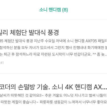
소니 핸디캠 (8)
패밀리 체험단 발대식 풍경
35 체험단 발대식 풍경 지난주 수요일 저녁에 소니 핸디캠 AXP35 패밀
 참석하신 분들 모두 자녀가 있으셔서 그런지 행사 진행내내 화기애애한 
는 퇴근 후 참석하느라 따로 마련된 도시락이 너무 반갑더군요. ^^ 좀 늦
 시간에 간당간당하게 갔는데 자리가 어떻게 맨 앞자리였습니다. 덕분에
:41
오는군요. 일단 허기진 배를 채웁니다~ 이거슨!! 불고기 브라더스 도시락
o^)b 식구들과 먹었던 불고기 브라더스 메뉴는 식전에 나오는 고구마가 제일
 골라 먹으니 맛있네요~ 그런데 정신없이 먹느라 돈까스 소스를 셀러드..
요즘 잘나가는 캠코더의 손떨방 기술. 소니 4K 핸디캠 AXP
 날씨가 따뜻해진 것 같아요!!~ 추운 겨울도 어느덧 지나가고 벌써 나들이
시 따뜻한 계절이 좋습니다~ 파릇파릇 생동감이 느껴져서 너무너무 좋아요