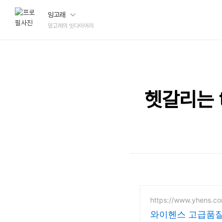
잉고래
잉고래의 잇다이어리
헷갈리는 th
https://www.yhens.c
와이헨스 고급품질