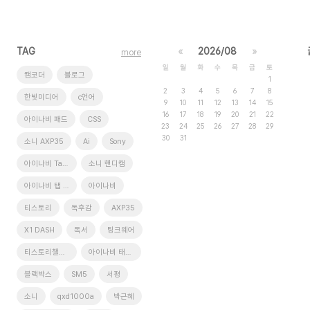
TAG
«
2026/08
»
more
일
월
화
수
목
금
토
캠코더
블로그
1
2
3
4
5
6
7
8
한빛미디어
c언어
9
10
11
12
13
14
15
16
17
18
19
20
21
22
아이나비 패드
CSS
23
24
25
26
27
28
29
30
31
소니 AXP35
Ai
Sony
아이나비 Tab XD9
소니 핸디캠
아이나비 탭 xd9
아이나비
티스토리
독후감
AXP35
X1 DASH
독서
팅크웨어
티스토리챌린지
아이나비 태블릿
블랙박스
SM5
서평
소니
qxd1000a
박근혜