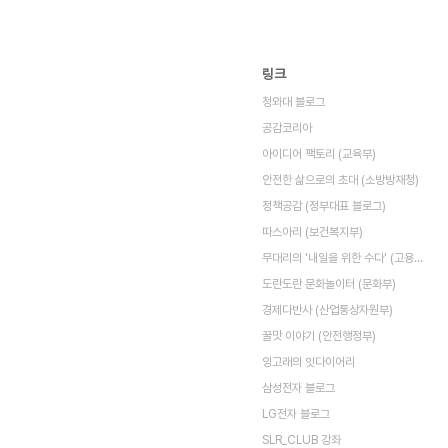
링크
청와대 블로그
공감코리아
아이디어 팩토리 (교육부)
안전한 삶으로의 초대 (소방방재청)
정책공감 (정부대표 블로그)
따스아리 (보건복지부)
무대리의 '내일을 위한 수다' (고용노동부)
도란도란 문화놀이터 (문화부)
경제다반사 (산업통상자원부)
꿀맛 이야기 (안전행정부)
잉고래의 잇다이어리
삼성전자 블로그
LG전자 블로그
SLR_CLUB 강좌