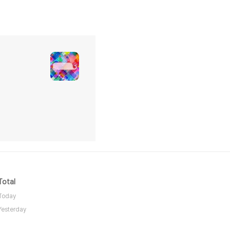
Total
Today
Yesterday