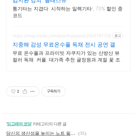
김지환 강의, 클래스유
통기타는 지겹다. 시작하는 일렉기타!, 75% 할인 중
코드
https://map.naver.com/p/entry/place/2063787708
광고
지중해 감성 무료온수풀 독채 전시 공연 갤러
리 문화공간
무료 온수풀과 프라이빗 자쿠지가 있는 산방산 뷰
컬러 독채. 커플, 대가족 추천 귤정원과 계절 꽃 조
경 산책, 호텔급 침구로 푹 쉬는 제주 감성 빌리지
독채.
2
구독하기
'
잉고래의 코딩
' 카테고리의 다른 글
당신의 생산성을 높이는 노트 필기 도우미
(35)