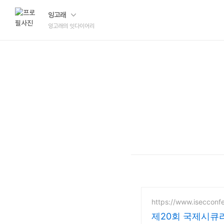
잉고래
잉고래의 잇다이어리
https://www.isecconf
제20회 국제시큐리