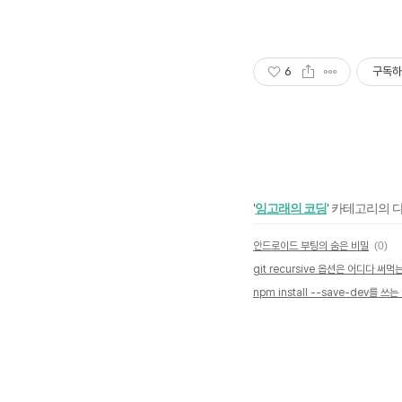
6
구독하
'
잉고래의 코딩
' 카테고리의 
안드로이드 부팅의 숨은 비밀
(0)
git recursive 옵션은 어디다 써먹
npm install --save-dev를 쓰는