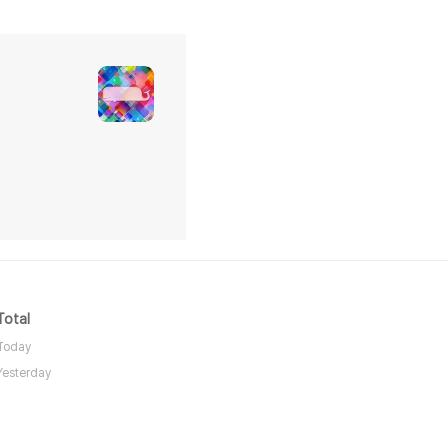
Total
Today
Yesterday