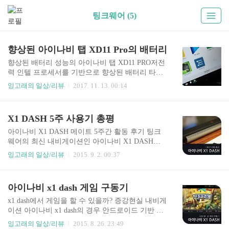
팅크웨어 (5)
향상된 아이나비 탭 XD11 Pro의 배터리
향상된 배터리 성능의 아이나비 탭 XD11 PRO저전
력 인텔 프로세서를 기반으로 향상된 배터리 타임
을 제공하는 '아이나비 탭 XD11 Pro'의 배터리 사용
잉고래의 일상/리뷰
2017. 11. 13. 00:14
시간은 12시간 정도인데요. 하루종일 쓰기에는 무
리가 있던 우리집 예전 태블릿 pc 보다 갖고 다니며
쓰기에 좋네요~ 이번에 탭 xd11 pro를 체험하면서
X1 DASH 5주 사용기 총평
온 종일 갖고 다니는데요, 장점도 있고 단점도 있지
만 배터리 성능은 맘에 듭니다. 중간 중간 대기모드
아이나비 X1 DASH 메이트 5주간 활동 후기 팅크
로 가는 시간을 포함하면 완충 후 하루종일 쓰고도
웨어의 최신 내비게이션인 아이나비 X1 DASH를 5
조금 남습니다. 물론 사람마다 차이가 있겠지만 일
주간 사용해 보았습니다. 이 제품의 가장 큰 특징은
잉고래의 일상/리뷰
2015. 9. 2. 00:37
반 사무용으로 쓰기에는 무리가 없어보입니다. 대
AR카메라를 장착해서 카메라로 입력받는 증강현
신 트랙패드는 좀... 일반 노트북 사용감보다는 뭐
실 화면 상에서 길안내를 받을 수 있다는 점입니다.
랄까? 조금 아쉬운 감이 있네요. 반응속도와 터치
사용자가 실제로 보는 화면에 그대로 방향 안내를
아이나비 x1 dash 게임 구동기
감이 미묘한 차이가 느껴집니다. 트랙패드 사이즈
해주기 때문에 좀 더 직관적이라 할 수 있습니다.
가 넓고 ..
처음 접해보는 증강현실 내비게이션이라 그런지
x1 dash에서 게임을 할 수 있을까? 증강현실 내비게
어색한 부분도 있고 나름 편리하다고 생각한 부분
이션 아이나비 x1 dash의 경우 안드로이드 기반 시
도 있네요. 그 동안의 써본 소감과 장단점 몇가지
스템이다. 이는 입맛에 맞는 앱을 마켓에서 다운로
잉고래의 일상/리뷰
2015. 8. 26. 23:49
정리해볼까 합니다. 거치형이지만 만만찮은 내비