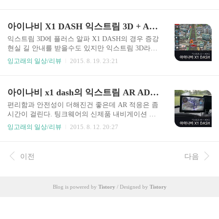
드 받아서 설치 후 사용가능 하다는 장점을 가진다.
게이션 설치 거치형 내비게이션은 그다지 어렵지
물론 해당 앱이 어느정도나 이 기기를 지원해줄런
않은 설치로 바로 운행할 수 있는 반면에, x1 dash
지, 궁합이 맞을런지는 실제로 설치를 해봐야 알 수
아이나비 X1 DASH 익스트림 3D + ADAS 사용후기
의 경우 AR 카메라 입력까지 함께 설치한다면 전
있다. 전혀 실행 안 될것 같은게 동작하기도 하고
문 장착점에서 달아야 할 ..
문제 없을 것 같은 앱이 이상한 곳에서 막히는 경우
익스트림 3D에 플러스 알파 X1 DASH의 경우 증강
도 있으니 말이다. 그런데 이걸로 게임이 될까? 네
현실 길 안내를 받을수도 있지만 익스트림 3D라는
이버 앱스토어 앱스토어에서 앱을 받기 전에 한 가
기존의 3D 지도 길안내를 받을수도 있는 제품이다.
잉고래의 일상/리뷰
2015. 8. 19. 23:21
지 알아 둘 점은 "내비게이션 환경에서는 일부 앱
3D 지도의 경우 워낙에 기존 아이나비 제품들에서
들이 정상적으로 설치 및 실행되지 않을 수 있
잘 검증되어 오랫동안 사용하던 터라 그다지 불편
다."는 점이다. 앱을 다운로드 받기 위해서는 흔히
한 점이 없었다. 기능이 추가된 점은 증강현실 모드
아이나비 x1 dash의 익스트림 AR ADAS 사용후기
알고 있는 구글 플레이스토어가 아니라 네이버 앱
가 아닌데도 AR카메라에서 받는 정보를 통해서 차
스토어를 실행시..
량운전에 보움이 되는 ADAS 정보가 함께 표시된
편리함과 안전성이 더해진건 좋은데 AR 적응은 좀
다는 점이다. 익스트림 3D 요모조모 증강현실과 익
시간이 걸린다. 팅크웨어의 신제품 내비게이션 아
스트림 3D 모드를 전환하기 위해서는 지도 화면에
이나비 X1 DASH는 AR카메라 입력을 받을 수 있
잉고래의 일상/리뷰
2015. 8. 12. 20:27
서 나침반 모양 아이콘을 눌러주면 된다. 목적지를
다. 익스트림AR이라 부르던데, 기존에 3D 지도상
가기 위해 사거리에서 좌회전 해야 하는 상황인데,
에서 길 안내를 하던 방식에 더해서 카메라로 입력
좌측으로 차선으로 변경하라고 안내를 해 준다. 궂
받는 실시간 영상 위에 길안내 표시를 해준다. 써보
이전
다음
이 내비화면을 보지 않더라도 띵띵띵~ 거리는 소리
니 이런 방식의 장점은 운전하고 있는 실제 도로 영
가 나오니 잠시 딴..
상위에 길 안내 표시를 해줘서 더 직관적이다. 하지
만 빨간색 경로만 집중해서 보던 기존 내비게이션
Blog is powered by
Tistory
/ Designed by
Tistory
방식과 달라서 적응이 안 되는 부분도 있다. 내비게
이션의 핵심은 역시 길 안내이다. 이 제품을 사용하
면서 가장 중점적으로 본 부분은 길 안내를 사용자
가 잘 이해하도록 해주느냐이다. 기존에 사용하던