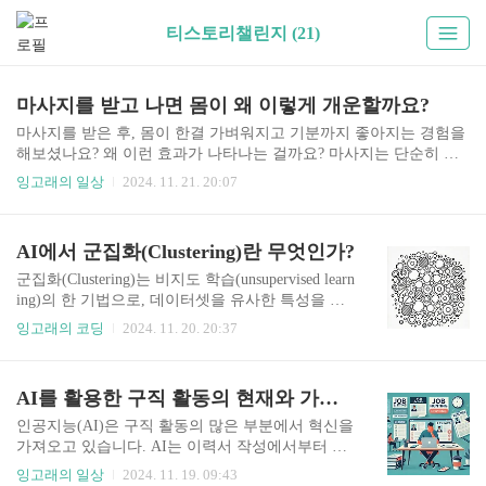
티스토리챌린지 (21)
마사지를 받고 나면 몸이 왜 이렇게 개운할까요?
마사지를 받은 후, 몸이 한결 가벼워지고 기분까지 좋아지는 경험을
해보셨나요? 왜 이런 효과가 나타나는 걸까요? 마사지는 단순히 뭉
친 근육을 푸는 것 이상으로, 몸과 마음의 건강에 여러 긍정적인 영
잉고래의 일상
2024. 11. 21. 20:07
향을 미칩니다. 쉽게 이해할 수 있도록 하나씩 살펴보겠습니다! 😊1.
뭉친 근육, 마사지로 풀어주기우리 몸은 장시간 같은 자세를 유지하
거나 스트레스를 받을 때 근육이 뭉치게 돼요. 이걸 쉽게 생각하면,
AI에서 군집화(Clustering)란 무엇인가?
쌓인 고무줄이 팽팽해진 상태라고 볼 수 있습니다.마사지는 이런 근
육을 풀어주어, 고무줄을 다시 느슨하게 만들어주는 역할을 해요. 특
군집화(Clustering)는 비지도 학습(unsupervised learn
히 Trigger Point라 불리는 특정 지점을 자극하면, 고통이 줄고 근육
ing)의 한 기법으로, 데이터셋을 유사한 특성을 가
의 유연성이 높아집니다.2. 혈액순환과 림프 흐름 개선마사지는 단
진 그룹(클러스터, cluster)으로 나누는 과정입니다.
잉고래의 코딩
2024. 11. 20. 20:37
순히 몸을 누르는 게 아니라, 혈액과 림..
이는 데이터를 사전에 정의된 레이블 없이 분류하
고, 패턴을 발견하는 데 활용됩니다. 군집화는 여러
분야에서 활용되며, 데이터의 구조를 이해하고 이
AI를 활용한 구직 활동의 현재와 가능성
를 바탕으로 의사결정을 내릴 수 있도록 돕습니다.
아래에서 군집화가 무엇인지, 그리고 이를 실생활
인공지능(AI)은 구직 활동의 많은 부분에서 혁신을
의 사례와 함께 알아보겠습니다. 군집화의 정의와
가져오고 있습니다. AI는 이력서 작성에서부터 채
특징 정의데이터의 유사성을 기준으로 그룹으로
용 과정의 최적화, 개인화된 커리어 추천까지 다양
잉고래의 일상
2024. 11. 19. 09:43
나누는 과정으로, 각 그룹 안에서는 데이터가 서로