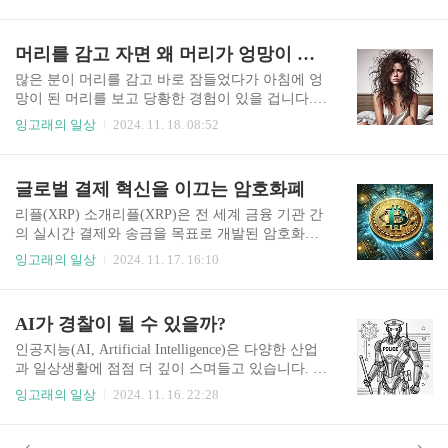
한 역할을 수행하며, 구직자와 채용자 모두에게 새
유사하며 다른 그룹과는 차이가 나도록 구성합니
로운 가능성을 열어줍니다. 다음은 AI가 구직 활동
다. 특징비지도 학습: 데이터에 레이블(정답)이 없
에 미치는 영향과 활용 가능성에 대한 주요 관점입
머리를 감고 자면 왜 머리가 엉망이 될까?
습니다. 거리 기반 계산: 유사성을 판단하기 위..
니다.1. AI 기반 이력서 분석 및 작성 도구AI는 구
직자의 이력서를 자동으로 분석하고 최적화된 문
많은 분이 머리를 감고 바로 잠들었다가 아침에 엉
구와 형식을 추천합니다.장점효율적인 이력서 작
망이 된 머리를 보고 당황한 경험이 있을 겁니다.
성: 키워드 최적화로 채용 시스템(ATS, Applicant T
그렇다면 왜 머리를 감고 자면 머리가 그렇게 뒤엉
잉고래의 일상
2024. 11. 18. 08:52
racking System)에 적합한 이력서 작성 가능.맞춤형
킬까요? 이번 글에서는 그 이유와 함께 예방법을
컨텐츠 추천: 지원 직무와 관련된 내용 강조.도구
알아보겠습니다. 머리가 엉망이 되는 이유 1. 습기
예시:Resumake, Zety: 사용자가 입력한 데이터를 바
의 영향 머리를 감은 후 완전히 말리지 않고 자면,
글로벌 결제 혁신을 이끄는 암호화폐
탕으로 시각적이고 전문적인 이력서를 ..
젖은 머리카락이 베개와 마찰하면서 형태가 변합
니다. 젖은 머리카락은 마른 머리카락보다 약하고
리플(XRP) 소개리플(XRP)은 전 세계 금융 기관 간
민감하기 때문에 쉽게 구부러지고 뒤틀리며, 결국
의 실시간 결제와 송금을 목표로 개발된 암호화폐
아침에 엉망이 됩니다. 2. 마찰 자는 동안 머리는
입니다. 2012년 크리스 라센(Chris Larsen)과 제드
잉고래의 일상
2024. 11. 17. 16:10
끊임없이 베개와 닿으며 마찰을 일으킵니다. 이 마
맥케일럽(Jed McCaleb)에 의해 설립된 리플랩스(Ri
찰이 머리카락을 엉키게 하고 부스스한 상태로 만
pple Labs)는 기존 금융 시스템의 한계를 극복하고
듭니다. 특히, 젖은 머리카락은 마찰에 더욱 취약하
자 리플 프로토콜을 개발하였습니다. ​ ​리플의 특징
AI가 경찰이 될 수 있을까?
기 때문에 문제가 심해질 수 있습니다. 3. 각질층
빠른 거래 속도: 리플 네트워크는 평균 3~5초 내에
손상 머리카락의 겉부분인 ..
거래를 완료하여, 기존 금융 시스템의 지연을 크게
인공지능(AI, Artificial Intelligence)은 다양한 산업
줄입니다. 낮은 수수료: 거래당 소액의 수수료만 부
과 일상생활에 점점 더 깊이 스며들고 있습니다. 그
과되어, 국제 송금 시 비용 절감이 가능합니다. 확
중에서도 "AI가 경찰 업무를 대체하거나 보조할 수
잉고래의 일상
2024. 11. 16. 22:28
장성: 초당 최대 1,500건의 거래를 처리할 수 있어,
있을까?"라는 질문은 흥미로운 논쟁거리입니다. A
대규모 금융 기관의 요구를 충족시킵니다. 리플의
I 기술이 경찰 업무에 어떻게 활용될 수 있는지, 그
활용 사례리플은 전 세계 여러 은행과 금융 기관에
리고 어떤 한계와 윤리적 문제가 존재하는지에 대