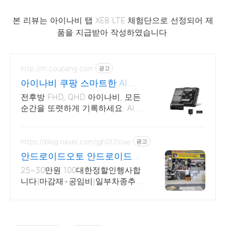
본 리뷰는 아이나비 탭 XE8 LTE 체험단으로 선정되어 제
품을 지급받아 작성하였습니다.
http://m.coupang.com
광고
아이나비 쿠팡 스마트한 AI 감
지 시스템
전후방 FHD, QHD 아이나비, 모든
순간을 또렷하게 기록하세요. AI 감
지 시스템 블랙박스, 스마트폰 연
동으로 언제든 영상 확인 가능!
https://blog.naver.com/jgh012love
광고
안드로이드오토 안드로이드올
인
25~30만원 100대한정할인행사합
니다(마감재+공임비)일부차종추가
금발생(예약제)