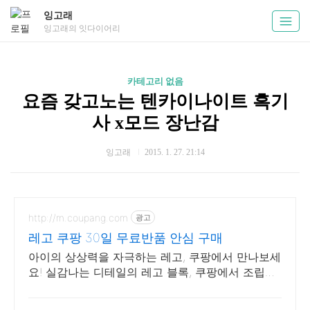
잉고래
잉고래의 잇다이어리
카테고리 없음
요즘 갖고노는 텐카이나이트 흑기
사 x모드 장난감
잉고래
2015. 1. 27. 21:14
http://m.coupang.com
광고
레고 쿠팡 30일 무료반품 안심 구매
아이의 상상력을 자극하는 레고, 쿠팡에서 만나보세
요! 실감나는 디테일의 레고 블록, 쿠팡에서 조립하
는 재미를 느껴보세요.