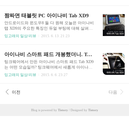
니다. 팅크웨어에서 새로 출시한 태블릿 PC 아이나
드와 비교해봐도 보시는바와 같이 그닥 꿀리지 안
비 TAB XD9의 경우 안드로이드와 윈도우 8.1의 듀
네요. 그래도 아쉬운 점을 꼽으라면 개인적으로 흰
얼 부팅을 지원해서 다양하게 활용이 가능한데요.
짬짜면 태블릿 PC 아이나비 Tab XD9
색 포인트 부분이 메탈부분과 좀 이질적인 느낌을
잉고래는 아이들 영어학습 도구로서 활용하고 있
주는게 걸리네요. ..
습니다. 기존의 PC전용 프로그램인 로제타스톤 디
안드로이드와 윈도우8 둘 다 원해 오늘은 아이나비
지털버전을 스마트패드의 앱처럼 사용할 수 있어
탭 XD9의 주요한 특징인 듀얼 부팅에 대해 살펴보
서 편리하네요. 탭 XD9에서 로제타스톤 활용을 살
겠습니다. 오는 6월15일 팅크웨어에서 출시하는 새
잉고래의 일상/리뷰
2015. 6. 13. 21:23
펴보았습니다. PC 전용 프로그램도 태블릿 앱처럼
로운 태블릿 PC 아이나비 Tab XD9는 MS 윈도우 8.
~ 윈도우 태블릿 PC의 장점은 스마트 패드와 같은
1과 안드로이드 4.4.4 킷캣의 2가지 OS를 번갈아가
이동성과 터치화면 인터페이스의 편리함이 아닐까
며 사용할 수 있는점이 특징적인데요. 윈도우와 안
아이나비 스마트 패드 개봉했더니. Tab XD9
싶습니다. 부팅해서 마이크 연결하고 뭐 그런 일련
드로이드 어느 것 하나 포기하기 어려워 고민이 되
의 작업들 안 해도 되니깐요. 어떻..
는 사용자에게 하나의 대안이 되지 않을까 싶습니
팅크웨어에서 만든 아이나비 스마트 패드 Tab XD9
다. 탭 XD9에서 듀얼 부팅을 사용하는 방법은 간단
는 어떤 모습일까? 팅크웨어에서 새롭게 아이나비
합니다. 전원을 켜고 조금만 기다리면 원하는 OS의
탭 XD9란 제품을 6월 내놓을 예정입니다. 고맙게
잉고래의 일상/리뷰
2015. 6. 6. 23:27
아이콘을 선택하면 됩니다. 이후로 선택한 OS의 부
도 아이나비 체험단으로 선정되어 미리 제품을 체
팅이 진행 됩니다. 그리고 매번 OS 선택하는 것이
험해 볼 기회가 생겼는데요. 여러가지 스마트 패드
귀찮다면 듀얼부팅 메뉴를 건너 뛰게 할 수 있도록
재퓸아 많이들 나오고 있는 요즘, 아이나비 패드는
이전
다음
한 점은 꼼꼼하군요. ^^ 듀얼부팅 어떻게 하는 ..
어떤 모습인지 개봉기와 스펙과 디자인 부분을 살
펴보았습니다. 기대했던 것 보다 훨씬 세련된 디자
인이 눈에 띄네. 아이나비 하면 무엇이 떠오르시나
Blog is powered by
Tistory
/ Designed by
Tistory
요? 내비게이션? 블랙박스? 이 2가지가 주로 떠오
를 것 같은데요. 그런데 팅크웨어에서 이미 스마트
패드를 만들어서 팔고 있었더라고요. 교육용 태블
릿으로 '올앤지 패드'를 지난해 내놓았었고요. 즉