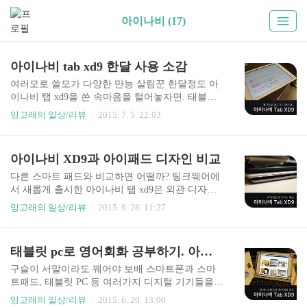
아이나비 (17)
아이나비 tab xd9 한달 사용 소감
여러모로 쓸모가 다양한 만능 살림꾼 한달정도 아
이나비 탭 xd9을 쓴 속마음을 털어놓자면. 태블릿
에 100프로 만족하지 못하는 나에게 딱인 제품이
잉고래의 일상/리뷰
2015. 7. 5. 22:03
다. 무슨 이야기인고 하니 컨텐츠를 즐기는데 최적
화되어있는 느낌이 강한 애플 제품의 경우 간편한
사용성과 이동성 그리고 특화된 인터페이스를 원
아이나비 XD9과 아이패드 디자인 비교
하는 경우 만족도가 컸다. 이는 내 손에 익은 인터
페이스 탓도 있고 방대한 앱과 최적화된 퍼포먼스
다른 스마트 패드와 비교하면 어떨까? 팅크웨어에
성능, 특유의 사용자 인터페이스 때문이다. 그러나
서 새롭게 출시한 아이나비 탭 xd9은 외관 디자인
단지 놀이와 같은 컨텐츠 소비가 아닌 학습과 생산
이 썩 괜찮습니다. 이 부분은 처음 개봉기에서 말씀
잉고래의 일상/리뷰
2015. 6. 28. 11:27
적인 도구로서의 활용도는 아이나비 탭 xd9에 손을
드렸는데요. 박스 열면서 기대했던 것 이상으로 마
들어주고 싶다. 안드로이드와 윈도우를 오가는 OS
감이 좋아서 만족스러운거 있죠. 그러나 외관 디자
유연성과 SD카드 인터페이스는 생각보다 여러 장
인의 경우 감성이 포함된 개인적인 편차가 워낙큰
태블릿 pc로 영어회화 공부하기. 아이나비 Tab XD9
점을 갖는다. 예로 카메라를 찍고 SD카드에 넣어서
부분이라, 궁금해 하실 분들을 위해 갖고있는 다른
윈도우 그래픽 프로그램에서 편..
제품들과 비교 컷을 찍어봤습니다~ ^^ 별로 꿀리지
구슬이 서말이라도 꿰어야 보배 스마트폰과 스마
않는걸? 비교에 사용한 제품은 애플의 뉴아이패드,
트패드, 태블릿 PC 등 여러가지 디지털 기기들을
아이패드에어, LG G패드 7.0입니다. 전면, 후면, 측
구입하기 전에 참고하는 부분 중 하나가 활용도입
잉고래의 일상/리뷰
2015. 6. 20. 13:00
면, 버튼 부분를 찍어봤는데요. 디자인 갑인 아이패