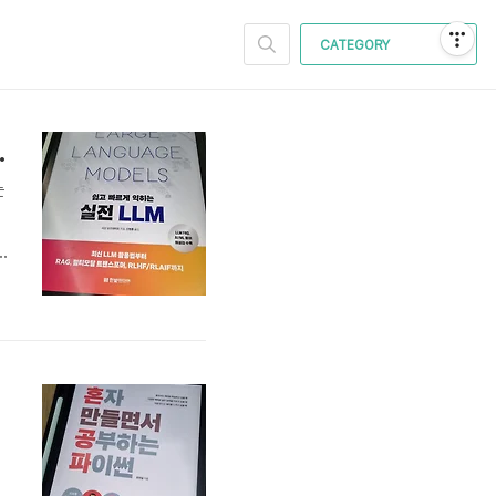
CATEGORY
익히는 실전 LLM'
눈
안
만