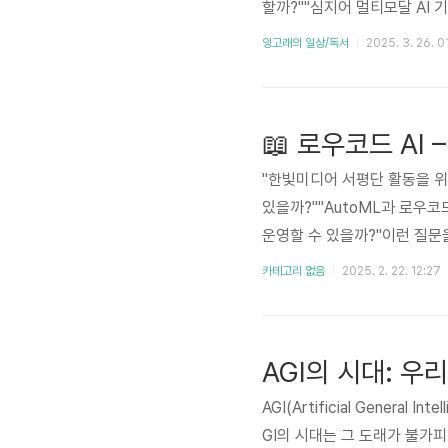
할까?""심지어 멀티모달 AI
스스로 한 적 있다면, '혼자 
잉고래의 일상/독서
2025. 3. 26. 0
파이썬은 초보자도 배우기 쉽고
에게는 어디서부터 시작해야 하
우다가 지쳐서 포기하기도 하고
📖 로우코드 AI
"한빛미디어 서평단 활동을 위해서 책을 협찬 받아 작성된 서평입니다." "코딩 없이도 AI를 적용할 수
있을까?""AutoML과 로우코
운영할 수 있을까?"이런 질문을
는 이제 기업의 경쟁력을 결정
카테고리 없음
2025. 2. 22. 12:27
준의 프로그래밍 기술과 데이
AI"는 이러한 장벽을 허물고,
BigQuery ML, Vertex AI, Sci
AGI의 시대: 우
AGI(Artificial Genera
GI의 시대는 그 도래가 불가