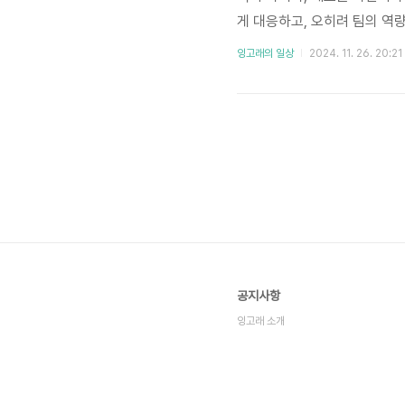
게 대응하고, 오히려 팀의 역
이유는 여러 가지가 있습니다:
잉고래의 일상
2024. 11. 26. 20:21
부정: 팀이 열심히 일했음에도
부족인 것처럼 간주될 때 억울
공지사항
잉고래 소개