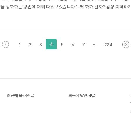
량을 강화하는 방법에 대해 다뤄보겠습니다.1. 왜 화가 날까? 감정 이해하
비교에서 오는 불쾌감: 다른 팀과 비교되면서 성과가 낮게 평가된 듯한 
 불구하고 결과로만 평가받는 느낌을 받을 수 있습니다.책임 전가: 문제의
함을 느낄 수 있습니다.하지..
4
1
2
3
5
6
7
···
284
최근에 올라온 글
최근에 달린 댓글