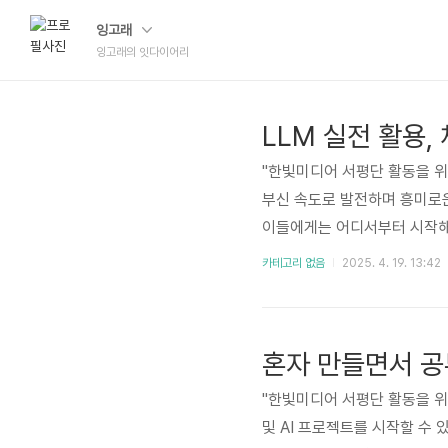
잉고래
잉고래의 잇다이어리
"한빛미디어 서평단 활동을 위
부신 속도로 발전하며 흥미로운
이들에게는 어디서부터 시작해야
익히는 실전 LLM'은 이론적
카테고리 없음
2025. 4. 19. 13:42
내서로 다가옵니다. 단순히 L
들어보고자 하는 이들에게 필
핵심 내용 상세히 살펴보기이 
혼자 만들면서 
자가 실..
"한빛미디어 서평단 활동을 위해서 책을 협찬 받아 작성된 서평입니다.""파이썬으로 혼자서 실무 활용
및 AI 프로젝트를 시작할 수 