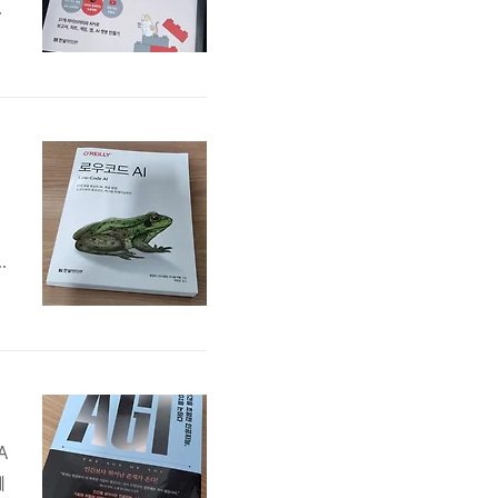
을
I
드
,
A
제