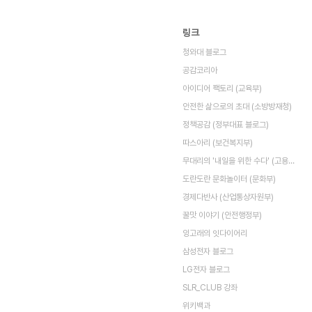
링크
청와대 블로그
공감코리아
아이디어 팩토리 (교육부)
안전한 삶으로의 초대 (소방방재청)
정책공감 (정부대표 블로그)
따스아리 (보건복지부)
무대리의 '내일을 위한 수다' (고용노동부)
도란도란 문화놀이터 (문화부)
경제다반사 (산업통상자원부)
꿀맛 이야기 (안전행정부)
잉고래의 잇다이어리
삼성전자 블로그
LG전자 블로그
SLR_CLUB 강좌
위키백과