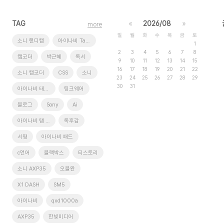
TAG
«
2026/08
»
more
일
월
화
수
목
금
토
소니 핸디캠
아이나비 Tab XD9
1
2
3
4
5
6
7
8
캠코더
박근혜
독서
9
10
11
12
13
14
15
16
17
18
19
20
21
22
소니 캠코더
CSS
소니
23
24
25
26
27
28
29
30
31
아이나비 태블릿
팅크웨어
블로그
Sony
Ai
아이나비 탭 xd9
독후감
서평
아이나비 패드
c언어
블랙박스
티스토리
소니 AXP35
오블완
X1 DASH
SM5
아이나비
qxd1000a
AXP35
한빛미디어