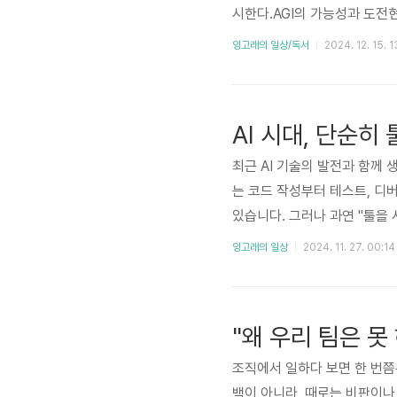
시한다.AGI의 가능성과 도전
다. 하지만 AGI는 다르다. 
잉고래의 일상/독서
2024. 12. 15. 
상치 못한 상황에서도 창의적인
한 계산기를 넘어선 존재가 될
면하게 될 철학적 도전을 상세히
AI 시대, 단순히
최근 AI 기술의 발전과 함께 생
는 코드 작성부터 테스트, 디
있습니다. 그러나 과연 "툴을 
체할 수 있을까?AI가 프로그래밍
잉고래의 일상
2024. 11. 27. 00:14
ot 등은 간단한 명령어만으로 
안합니다.테스트 자동화:..
"왜 우리 팀은 못
조직에서 일하다 보면 한 번쯤은
백이 아니라, 때로는 비판이나