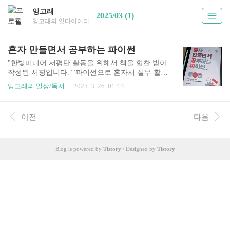
잉고래
2025/03 (1)
잉고래의 잇다이어리
혼자 만들면서 공부하는 파이썬
"한빛미디어 서평단 활동을 위해서 책을 협찬 받아
작성된 서평입니다.""파이썬으로 혼자서 실무 활용
및 AI 프로젝트를 시작할 수 있을까?""코딩 초보도
잉고래의 일상/독서
2025. 3. 26. 01:14
AI 챗봇, 번역 앱, 데이터 분석까지 구현하는 게 가
능할까?""심지어 멀티모달 AI 기술을 활용해 받아
쓰기 앱이나 이미지 분석도 가능할까?"위와 같은
이전
다음
질문을 스스로 한 적 있다면, '혼자 만들면서 공부
하는 파이썬'은 여러분을 위해 쓰인 책이라고 볼 수
있겠네요.파이썬은 초보자도 배우기 쉽고 다양한
Blog is powered by
Tistory
/ Designed by
Tistory
작업에 활용할 수 있는 강력한 언어로 잘 알려져 있
지만, 초보자에게는 어디서부터 시작해야 하고 활
용은 어떻게 할 지 막연했던 것이 사실입니다. 무턱
대고 코딩만 배우다가 지쳐서 포기하기도 하고요.
그런면에서 이 책은 좋은 길잡이가 되어 줍니다. 프
로젝트 중심..