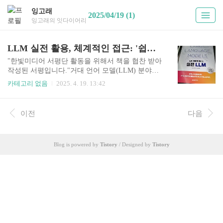
잉고래
2025/04/19 (1)
잉고래의 잇다이어리
LLM 실전 활용, 체계적인 접근: '쉽고 빠르게 익히는 실전 LLM'
"한빛미디어 서평단 활동을 위해서 책을 협찬 받아
작성된 서평입니다."거대 언어 모델(LLM) 분야는
눈부신 속도로 발전하며 흥미로운 가능성을 열어
카테고리 없음
2025. 4. 19. 13:42
주고 있지만, 동시에 이 기술을 실제로 활용하고자
하는 이들에게는 어디서부터 시작해야 할지 막막
함을 안겨주기도 합니다. 이러한 환경 속에서, '쉽
이전
다음
고 빠르게 익히는 실전 LLM'은 이론적 논의를 넘
어 구체적인 기술 적용과 구현에 명확히 초점을 맞
춘 실용적인 안내서로 다가옵니다. 단순히 LLM이
Blog is powered by
Tistory
/ Designed by
Tistory
무엇인지 설명하는 것을 넘어, 이 기술을 활용해 실
제로 무언가를 만들어보고자 하는 이들에게 필요
한 지식과 기술을 체계적으로 전달하려는 목적이
뚜렷해 보입니다.책의 핵심 내용 상세히 살펴보기
이 책은 LLM 기반 애플리케이션 개발의 주요 단계
들을 폭넓게 아우르며, 독자가 실..