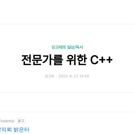
잉고래의 일상/독서
전문가를 위한 C++
잉고래
2023. 8. 27. 13:30
/osemia
광고
발의뢰 밝은터