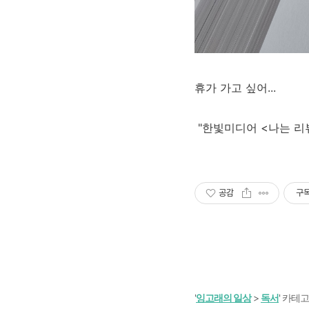
휴가 가고 싶어...
"한빛미디어 <나는 리
공감
구
'
잉고래의 일상
>
독서
' 카테