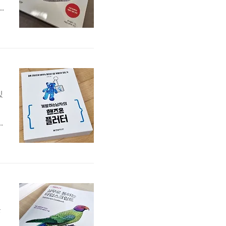
씬
산
있
배
관
를