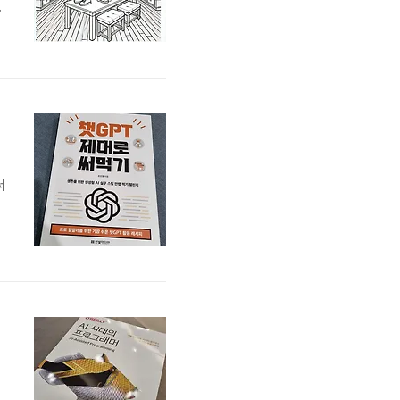
과
은
양
써
적
가
있