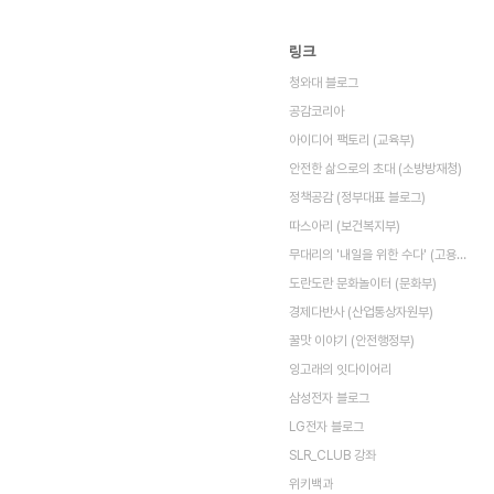
링크
청와대 블로그
공감코리아
아이디어 팩토리 (교육부)
안전한 삶으로의 초대 (소방방재청)
정책공감 (정부대표 블로그)
따스아리 (보건복지부)
무대리의 '내일을 위한 수다' (고용노동부)
도란도란 문화놀이터 (문화부)
경제다반사 (산업통상자원부)
꿀맛 이야기 (안전행정부)
잉고래의 잇다이어리
삼성전자 블로그
LG전자 블로그
SLR_CLUB 강좌
위키백과