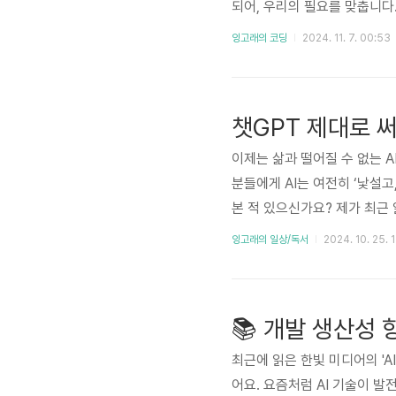
되어, 우리의 필요를 맞춥니다.
형태를 취합니다. 이러한 과정
잉고래의 코딩
2024. 11. 7. 00:53
택지, AI와 신발의 첫 만남
조깅용 신발을, 다른 사람은 
하게 설계됩니다. 제조업에서 효
챗GPT 제대로 써
이제는 삶과 떨어질 수 없는 A
분들에게 AI는 여전히 ‘낯설고
본 적 있으신가요? 제가 최근 
으로’ 사용할 수 있는지 아주 
잉고래의 일상/독서
2024. 10. 25. 
본 정도였어요. 단순히 간단한
이렇게나 다양한 가능성을 가지
보는 '제대로 써먹기' 책의 구
📚 개발 생산성 
최근에 읽은 한빛 미디어의 'A
어요. 요즘처럼 AI 기술이 