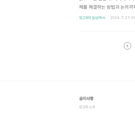
제를 해결하는 방법과 논의까
이드가 될 것으로 보인다. 실
잉고래의 일상/독서
2024. 7. 27. 0
내 경우는 타입스크립트가 주
나오게 된 주요 목적이 자바
크립트를 사용함에 있어서 이
것은 어쩌면 타입스크..
공지사항
잉고래 소개