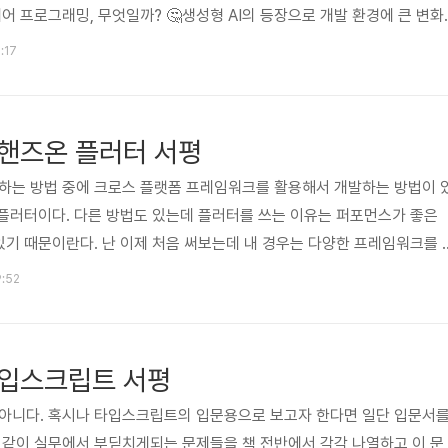
페어 프로그래밍, 무엇일까? 🤔생성형 AI의 등장으로 개발 환경에 큰 변화
가 생길 때마다 검색 엔진에 의존했다면, 이제는 AI 어시스턴트를 통해 실
:17
작성할 수 있게 되었어요. IDE와 통합된 AI 도구 덕분에 개발자들이 훨
 있는 시대가 온 거죠. 물론, AI의 한계도 분명해요. 환각 문제, 지적 재
문제 등은 여전히 해결해야 할 과제입니다.AI ..
핸즈온 플러터 서평
하는 방법 중에 크로스 플랫폼 프레임워크를 활용해서 개발하는 방법이 
가 플러터이다. 다른 방법도 있는데 플러터를 쓰는 이유는 퍼포먼스가 좋은
 있기 때문이란다. 난 이제 처음 써보는데 내 경우는 다양한 프레임워크를 
어보게 되었다. 다트(Dart)란 무엇인가?플러터를 쓰려면 다트로 개발해
9:52
인데 그다지 관심을 얻지 못하다가 플러터가 나오면서 그 사용 언어인 다트
 플러터를 익히면 웹, 모바일, 데스크톱 앱을 모두 만들 수 있다니 제법 
 조금 다른 언어 특성이 있는데, 예를 들면 late, final, S..
타입스크립트 서평
 아니다. 혹시나 타입스크립트의 입문용으로 보고자 한다면 일단 입문서
 같이 실무에서 부딛치게되는 문제들을 책 전반에서 각각 나열하고 이 문