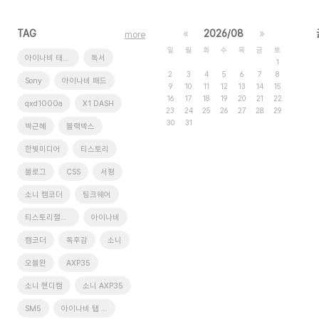
TAG
«
2026/08
»
more
일
월
화
수
목
금
토
아이나비 태블릿
독서
1
2
3
4
5
6
7
8
Sony
아이나비 패드
9
10
11
12
13
14
15
16
17
18
19
20
21
22
qxd1000a
X1 DASH
23
24
25
26
27
28
29
30
31
박근혜
블랙박스
한빛미디어
티스토리
블로그
CSS
서평
소니 캠코더
팅크웨어
티스토리챌린지
아이나비
캠코더
독후감
소니
오블완
AXP35
소니 핸디캠
소니 AXP35
SM5
아이나비 탭 XD11 Pro