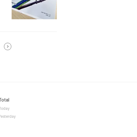
가
.
가
스
는
Total
Today
Yesterday