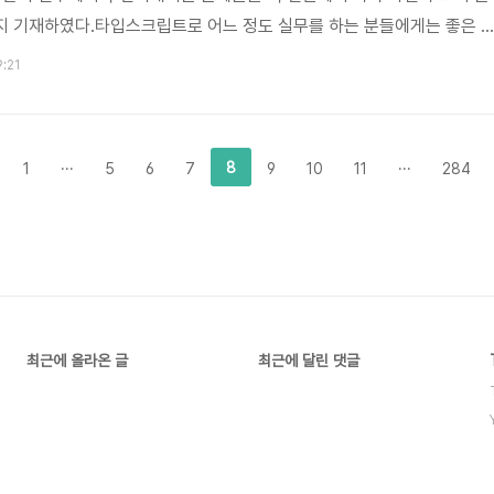
지 기재하였다.타입스크립트로 어느 정도 실무를 하는 분들에게는 좋은 
수를 줄이고 좀 더 탄탄하게 내실을 다지고 생산성을 높이는데 도움이 된다
9:21
력이 아니라서 그런지 읽는데 좀 버거운 부분들이 있었다. 타입스크립트
스크립트 개발자의 생산성과 효율성을 높이는 데 있었기 때문에라도 타입
 두가지는 중요하고 또 그런 측면에서 여러 문제들의 해결 방법을 알아두
8
1
···
5
6
7
9
10
11
···
284
최근에 올라온 글
최근에 달린 댓글