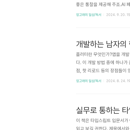
좋은 통찰을 제공해 주죠.AI 
가 생겼습니다. 과거에는 문제
잉고래의 일상/독서
2024. 9. 20. 15
시간으로 조언을 얻고, 코드를 
더 빠르고 효율적으로 작업할 수
권 침해, 개인정보 보호, 보안 
개발하는 남자의 
플러터란 무엇인가?앱을 개발
다. 이 개발 방법 중에 하나
점, 핫 리로드 등의 장점들이
워보고 싶다는 점에서 책을 읽
잉고래의 일상/독서
2024. 8. 24. 1
야 한단다. 구글이 만든 언어
가 주목을 받게 되었다고 한다.
심이 안 갈 수 없다.자바스크립트와
실무로 통하는 
이 책은 타입스립트 입문서가
읽고 보길 권한다. 제목에서와