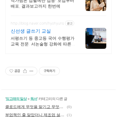
작가님은 집필에만 집중! 모집부터
배포, 결과보고까지 한번에
http://blog.naver.com/hyohyuns
광고
신선생 글쓰기 교실
서평쓰기 등 중고등 국어 수행평가
교육 전문. 서논술형 강화에 따른
글쓰기 교육.
공감
구독하기
'
잉고래의 일상
>
독서
' 카테고리의 다른 글
클로드에게 무엇을 맡기고 무엇을 확인할까?
(0)
부업책인 줄 알았더니 제조업 설계서, 제미나이로 디지털 자산 쌓는 법
(1)