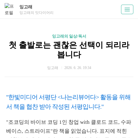
잉고래
잉고래의 잇다이어리
잉고래의 일상/독서
첫 출발로는 괜찮은 선택이 되리라
봅니다
잉고래
2026. 6. 26. 19:34
"한빛미디어 서평단 <나는리뷰어다> 활동을 위해
서 책을 협찬 받아 작성된 서평입니다."
"조코딩의 바이브 코딩 1인 창업 with 클로드 코드, 수파
베이스, 스트라이프"란 책을 읽었습니다. 표지에 적힌