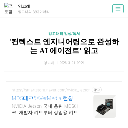
잉고래
잉고래의 잇다이어리
잉고래의 일상/독서
'컨텍스트 엔지니어링으로 완성하
는 AI 에이전트' 읽고
잉고래
2026. 3. 21. 00:21
https://smartstore.naver.com/nvidia_jetson
광고
MDS테크&AVerMedia 런칭기
념할인이벤트
NVIDIA Jetson 국내 총판 MDS테
크. 개발자 키트부터 상업용 키트
까지