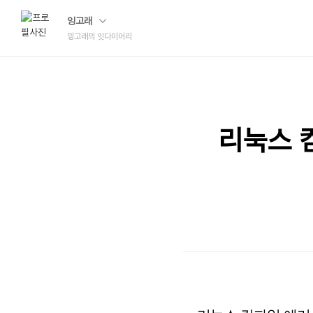
잉고래
잉고래의 잇다이어리
리눅스 컴파