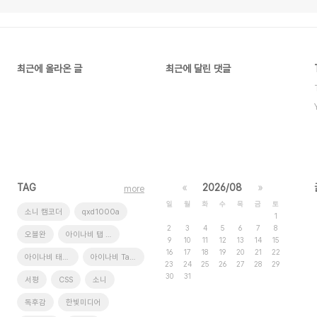
최근에 올라온 글
최근에 달린 댓글
TAG
«
2026/08
»
more
일
월
화
수
목
금
토
소니 캠코더
qxd1000a
1
2
3
4
5
6
7
8
오블완
아이나비 탭 xd9
9
10
11
12
13
14
15
16
17
18
19
20
21
22
아이나비 태블릿
아이나비 Tab XD9
23
24
25
26
27
28
29
30
31
서평
CSS
소니
독후감
한빛미디어