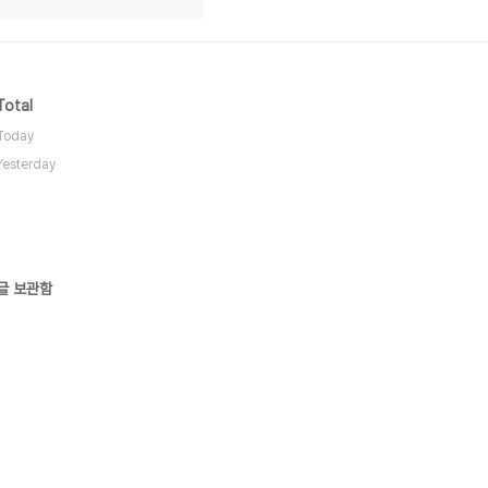
Total
Today
Yesterday
글 보관함