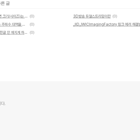
다른 글
우리집 평수에 맞는 이상적인 TV 화면 크기(사이즈)는 얼마일까?
(0)
3D방송 듀얼스트리밍이란
(0)
호랑이는 가죽을 남기고 위성 dmb는 주파수 대역을 남긴다?
(0)
_IID_IWICImagingFactory 링크 에러 해
소스인사이트 팁 : Source insight 한글 안 깨지게 하는 방법
(0)
다.