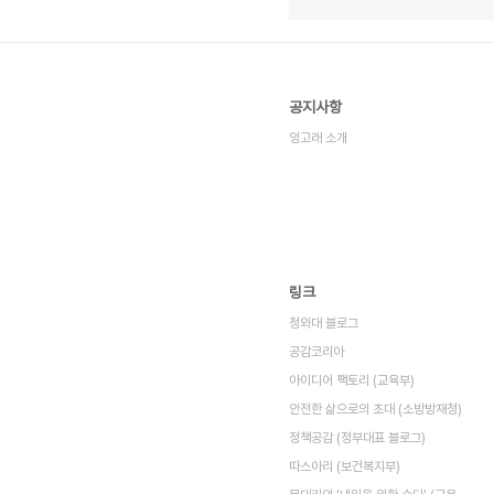
공지사항
잉고래 소개
링크
청와대 블로그
공감코리아
아이디어 팩토리 (교육부)
안전한 삶으로의 초대 (소방방재청)
정책공감 (정부대표 블로그)
따스아리 (보건복지부)