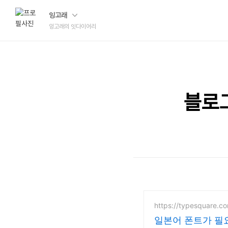
잉고래
잉고래의 잇다이어리
블로그
https://typesquare.c
일본어 폰트가 필