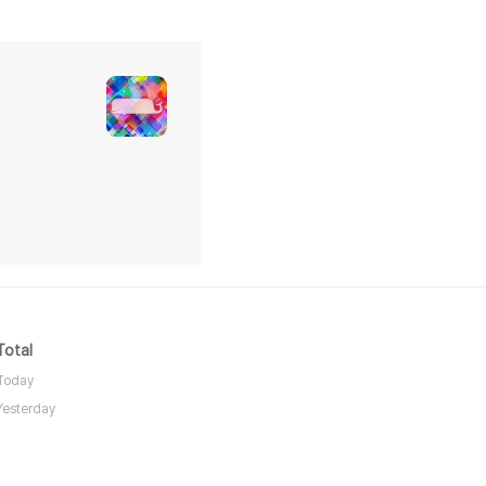
Total
Today
Yesterday