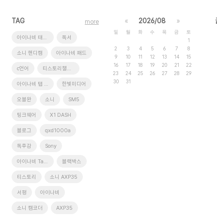
TAG
«
2026/08
»
more
일
월
화
수
목
금
토
아이나비 태블릿
독서
1
2
3
4
5
6
7
8
소니 핸디캠
아이나비 패드
9
10
11
12
13
14
15
16
17
18
19
20
21
22
c언어
티스토리챌린지
23
24
25
26
27
28
29
30
31
아이나비 탭 xd9
한빛미디어
오블완
소니
SM5
팅크웨어
X1 DASH
블로그
qxd1000a
독후감
Sony
아이나비 Tab XD9
블랙박스
티스토리
소니 AXP35
서평
아이나비
소니 캠코더
AXP35