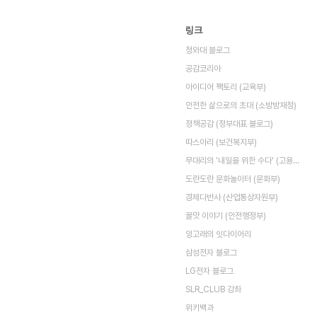
링크
청와대 블로그
공감코리아
아이디어 팩토리 (교육부)
안전한 삶으로의 초대 (소방방재청)
정책공감 (정부대표 블로그)
따스아리 (보건복지부)
무대리의 '내일을 위한 수다' (고용노동부)
도란도란 문화놀이터 (문화부)
경제다반사 (산업통상자원부)
꿀맛 이야기 (안전행정부)
잉고래의 잇다이어리
삼성전자 블로그
LG전자 블로그
SLR_CLUB 강좌
위키백과