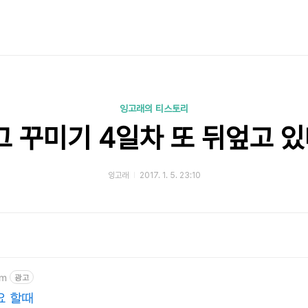
잉고래의 티스토리
 꾸미기 4일차 또 뒤엎고 있
잉고래
2017. 1. 5. 23:10
om
광고
요 할때