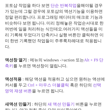
포토샵 작업을 하다 보면
단순 반복작업
을해야될 경우
가 있는데 그럴 경우에 포토샵의 액션기능을 이용하면
정말 편리합니다. 프로그래밍 에디터의 매크로 기능과
비슷하다 보면 됩니다. 미리 정해놓은 작업순서대로 한
꺼번에 일을 처리하는 식인데요.여러가지 액션들을 미
리 기록해 두었다가 단축키나 실행 버튼만 클릭하면 이
미 한번 기록했던 작업들이 주루룩차례대로 적용됩니
다.
액션창 열기
: 메뉴의 windows ->action 또는
Alt + F9 단
축키
를 누르면 액션창이 열립니다.
액션적용
: 해당 액션을 적용하고 싶으면 원하는 액션에
커서를 두고
Ctrl + 마우스 더블클릭
혹은 하단의
선택
영역 재생 버튼
을 누르면 됩니다.
새액션 만들기
: 하단의
새 액션 만들기
버튼을 누르면